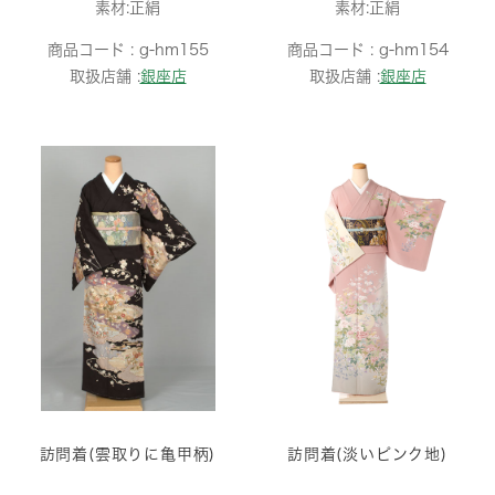
素材:正絹
素材:正絹
商品コード :
g-hm155
商品コード :
g-hm154
取扱店舗 :
銀座店
取扱店舗 :
銀座店
訪問着(雲取りに亀甲柄)
訪問着(淡いピンク地)