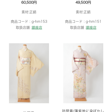
60,500円
49,500円
素材:正絹
素材:正絹
商品コード :
g-hm153
商品コード :
g-hm151
取扱店舗 :
銀座店
取扱店舗 :
銀座店
訪問着(薄紫地に染ぼかし