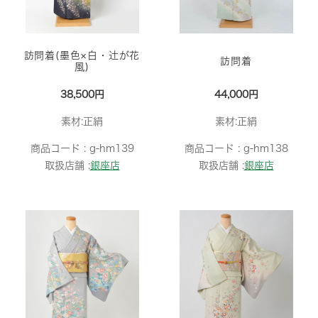
訪問着(墨色×白・辻が花
訪問着
風)
38,500円
44,000円
素材:正絹
素材:正絹
商品コード :
g-hm139
商品コード :
g-hm138
取扱店舗 :
銀座店
取扱店舗 :
銀座店