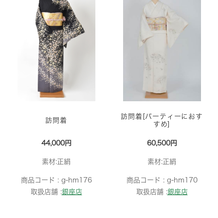
訪問着[パーティーにおす
訪問着
すめ]
44,000円
60,500円
素材:正絹
素材:正絹
商品コード :
g-hm176
商品コード :
g-hm170
取扱店舗 :
銀座店
取扱店舗 :
銀座店