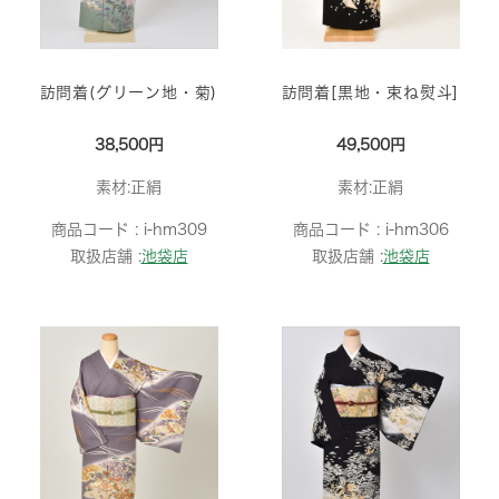
訪問着(グリーン地・菊)
訪問着[黒地・束ね熨斗]
38,500円
49,500円
素材:正絹
素材:正絹
商品コード :
i-hm309
商品コード :
i-hm306
取扱店舗 :
池袋店
取扱店舗 :
池袋店