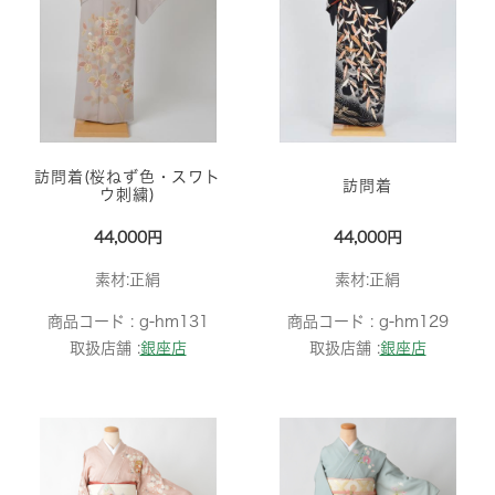
訪問着(桜ねず色・スワト
訪問着
ウ刺繍)
44,000円
44,000円
素材:正絹
素材:正絹
商品コード :
g-hm131
商品コード :
g-hm129
取扱店舗 :
銀座店
取扱店舗 :
銀座店