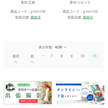
素材:正絹
素材:シルック
商品コード :
g-hm106
商品コード :
g-hm105
取扱店舗 :
銀座店
取扱店舗 :
銀座店
表示件数:
...
最初
前
7
8
9
10
11
へ
へ