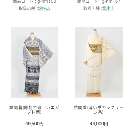
商品コード :
g-hm158
商品コード :
g-hm157
取扱店舗 :
銀座店
取扱店舗 :
銀座店
訪問着(総柄で珍しいエジ
訪問着(薄いボカシグリー
プト柄)
ン系)
49,500円
44,000円