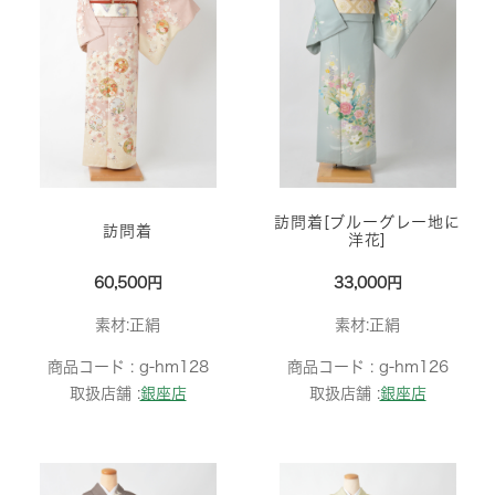
訪問着[ブルーグレー地に
訪問着
洋花]
60,500円
33,000円
素材:正絹
素材:正絹
商品コード :
g-hm128
商品コード :
g-hm126
取扱店舗 :
銀座店
取扱店舗 :
銀座店