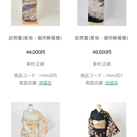
訪問着(紫地・御所解模様)
訪問着(黒地・御所解模様)
44,000円
49,500円
素材:正絹
素材:正絹
商品コード :
i-hm305
商品コード :
i-hm301
取扱店舗 :
池袋店
取扱店舗 :
池袋店