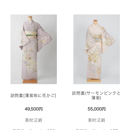
訪問着(サーモンピンクと
訪問着[薄紫地に花かご]
薄紫)
49,500円
55,000円
素材:正絹
素材:正絹