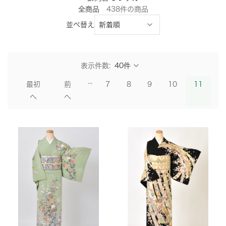
全商品
438
件
の商品
並べ替え
表示件数:
...
最初
前
7
8
9
10
11
へ
へ