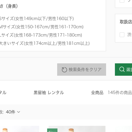
ク
さ（身長）
Sサイズ(女性149cm以下/男性160以下)
取扱店
Mサイズ(女性150-167cm/男性161-170cm)
渋
Lサイズ(女性168-173cm/男性171-180cm)
大きいサイズ(女性174cm以上/男性181cm以上)
検索条件をクリア
選
タル
黒留袖 レンタル
全商品
145
件
の商品
数: