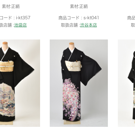
素材:正絹
素材:正絹
コード :
i-kt357
商品コード :
s-kt041
商品
扱店舗 :
池袋店
取扱店舗 :
渋谷本店
取