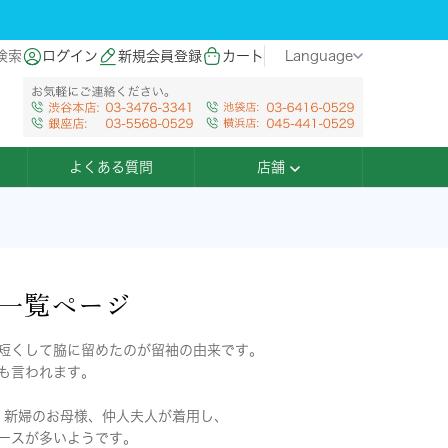
検索
ログイン
新規会員登録
カート
Language
よくある質問
店舗
品一覧ページ
短くして脇に留めたのが留袖の由来です。
も言われます。
・新婦のお母様、仲人夫人が着用し、
ースが多いようです。