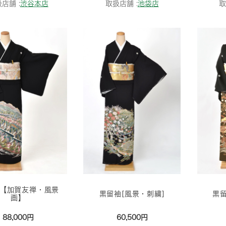
店舗 :
渋谷本店
取扱店舗 :
池袋店
取
【加賀友禅・風景
黒留袖[風景・刺繍]
黒
画】
88,000円
60,500円