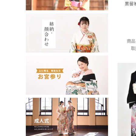
黒留
商品
取