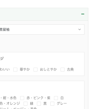
ジ
わいい
華やか
おしとやか
古典
・紺・水色
赤・ピンク・紫
白
色・オレンジ
緑
黒
グレー