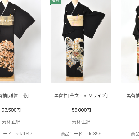
New
留袖[刺繍・菊]
黒留袖[華文・S-Mサイズ]
黒留袖
93,500円
55,000円
素材:正絹
素材:正絹
コード :
s-kt042
商品コード :
i-kt359
商品