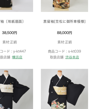
留袖〔地紙扇面〕
黒留袖[笠松に御所車模様]
38,500円
88,000円
素材:正絹
素材:正絹
コード :
y-kt447
商品コード :
s-kt039
扱店舗 :
横浜店
取扱店舗 :
渋谷本店