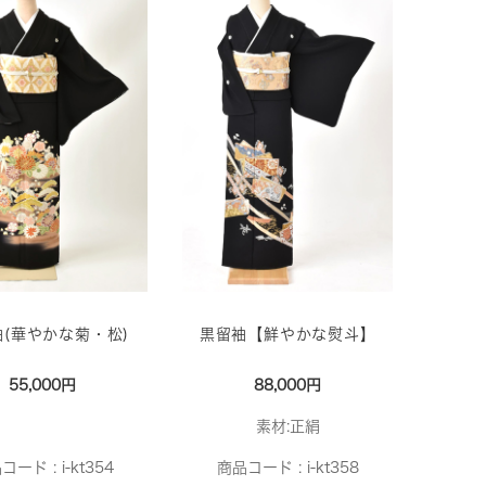
(華やかな菊・松)
黒留袖【鮮やかな熨斗】
55,000円
88,000円
素材:正絹
コード :
i-kt354
商品コード :
i-kt358