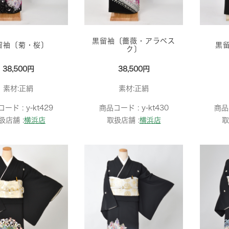
黒留袖〔薔薇・アラベス
留袖〔菊・桜〕
黒
ク〕
38,500円
38,500円
素材:正絹
素材:正絹
コード :
y-kt429
商品コード :
y-kt430
商品
扱店舗 :
横浜店
取扱店舗 :
横浜店
取