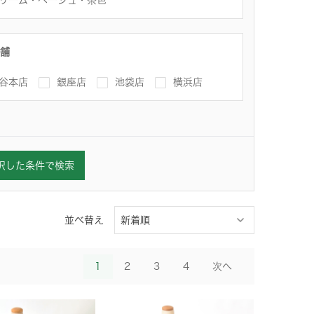
リーム・ベージュ・茶色
舗
谷本店
銀座店
池袋店
横浜店
択した条件で検索
並べ替え
1
2
3
4
次へ