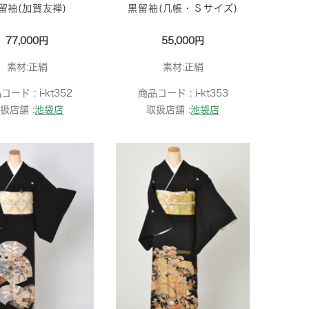
留袖(加賀友禅)
黒留袖(几帳・Ｓサイズ)
77,000円
55,000円
素材:正絹
素材:正絹
コード :
i-kt352
商品コード :
i-kt353
扱店舗 :
池袋店
取扱店舗 :
池袋店