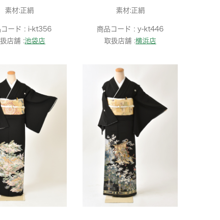
素材:正絹
素材:正絹
コード :
i-kt356
商品コード :
y-kt446
扱店舗 :
池袋店
取扱店舗 :
横浜店