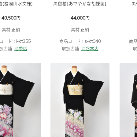
袖(楼閣山水文様)
黒留袖[あでやかな胡蝶蘭]
黒
49,500円
44,000円
素材:正絹
素材:正絹
コード :
i-kt355
商品コード :
s-kt040
商品
扱店舗 :
池袋店
取扱店舗 :
渋谷本店
取