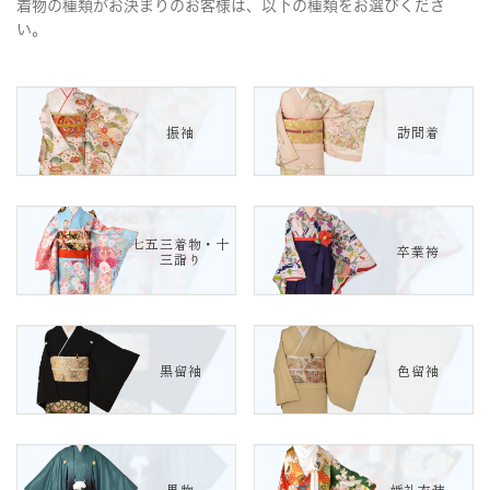
着物の種類がお決まりのお客様は、以下の種類をお選びくださ
い。
振袖
訪問着
七五三着物・十
卒業袴
三詣り
黒留袖
色留袖
男物
婚礼衣装