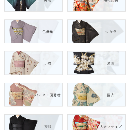
色無地
つむぎ
小紋
産着
ひとえ・夏着物
浴衣
喪服
大きいサイズ