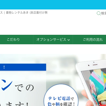
| 着物レンタルあき (来店着付け無
検
こだわり
オプションサービス
ご利用の流れ