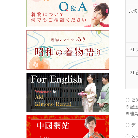
六切
２L
２L
○ ご
※配
※離
○ 
○ メ