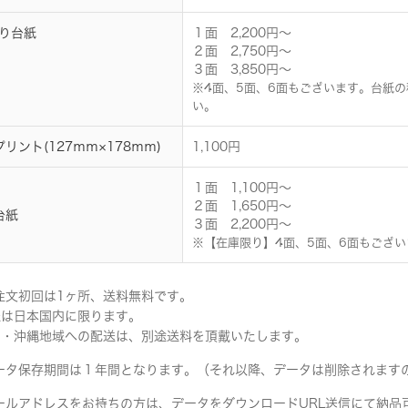
り台紙
１面 2,200円～
２面 2,750円～
３面 3,850円～
※4面、5面、6面もございます。台紙
い。
プリント(127ｍｍ×178ｍｍ)
1,100円
１面 1,100円～
２面 1,650円～
台紙
３面 2,200円～
※【在庫限り】4面、5面、6面もござ
注文初回は1ヶ所、送料無料です。
送は日本国内に限ります。
島・沖縄地域への配送は、別途送料を頂戴いたします。
データ保存期間は１年間となります。（それ以降、データは削除されます
ールアドレスをお持ちの方は、データをダウンロードURL送信にて納品