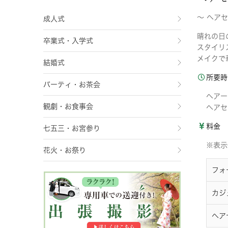
〜 ヘア
成人式
晴れの日
卒業式・入学式
スタイリ
メイクで
結婚式
所要時
パーティ・お茶会
ヘアー
観劇・お食事会
へアセ
料金
七五三・お宮参り
※表示
花火・お祭り
フォ
カジ
へア