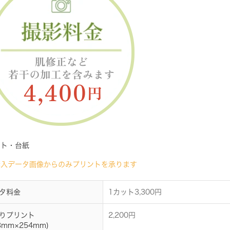
ント・台紙
購入データ画像からのみプリントを承ります
タ料金
1カット3,300円
りプリント
2,200円
3mm×254mm)