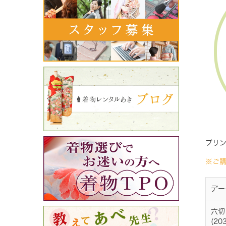
プリ
※ご
デー
六切
(20