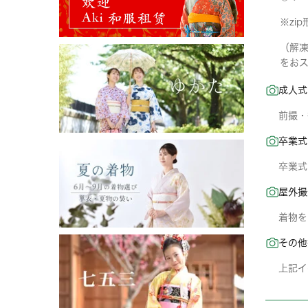
※zi
（解
をお
成人式
前撮・
卒業式
卒業式
屋外撮
着物を
その他
上記イ