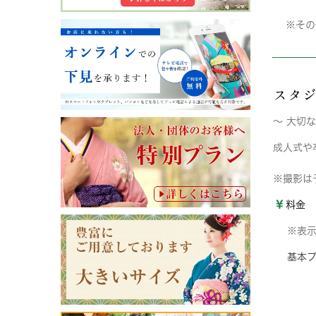
※その
スタ
〜 大切
成人式や
※撮影は
料金
※表
基本