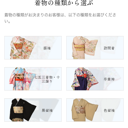
着物の種類から選ぶ
着物の種類がお決まりのお客様は、以下の種類をお選びくださ
い。
振袖
訪問着
七五三着物・十
卒業袴
三詣り
黒留袖
色留袖