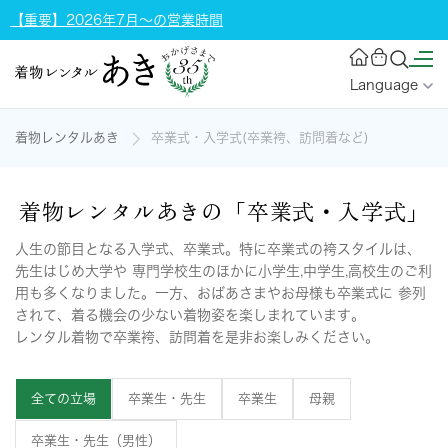
【重要】2026年7月～の営業時間
Language
着物レンタルあき
卒業式・入学式(卒業袴、訪問着など)
着物レンタルあきの「卒業式・入学式」
人生の節目となる入学式、卒業式。特に卒業式の袴スタイルは、
先生はじめ大学や
専門学校生のほかに小学生,中学生,高校生のご利
用も多くなりました。一方、おばあさまやお母様も卒業式に
参列
されて、着る機会の少ない着物姿を楽しまれています。
レンタル着物で卒業袴、訪問着を是非お楽しみください。
全ての立場
卒業生・先生
卒業生
母親
卒業生・先生（男性）