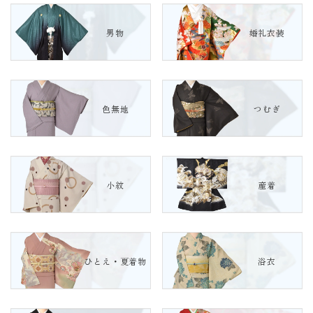
男物
婚礼衣装
色無地
つむぎ
小紋
産着
ひとえ・夏着物
浴衣