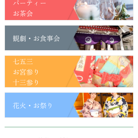
パーティー
お茶会
観劇・お食事会
七五三
お宮参り
十三参り
花火・お祭り