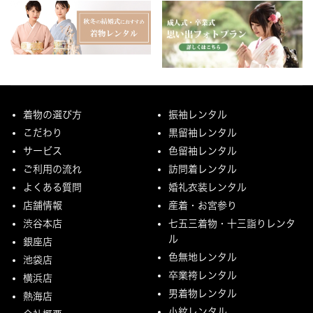
着物の選び方
振袖レンタル
こだわり
黒留袖レンタル
サービス
色留袖レンタル
ご利用の流れ
訪問着レンタル
よくある質問
婚礼衣装レンタル
店舗情報
産着・お宮参り
渋谷本店
七五三着物・十三詣りレンタ
ル
銀座店
色無地レンタル
池袋店
卒業袴レンタル
横浜店
男着物レンタル
熱海店
小紋レンタル