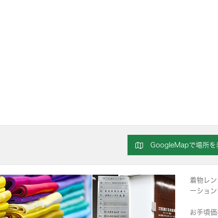
GoogleMapで場所
着物レン
ーション
お手頃価