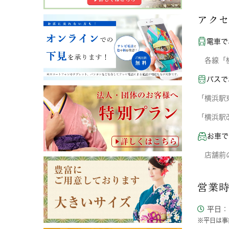
アク
電車で
各線「横
バスで
「横浜駅
「横浜駅
お車で
店舗前の
営業時
平日： 1
※平日は事前