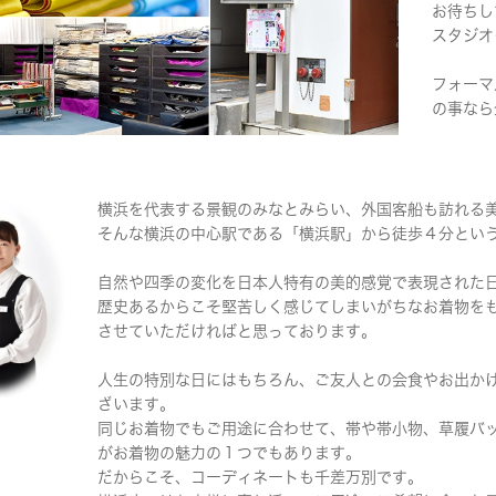
お待ちし
スタジオ
フォーマ
の事なら
横浜を代表する景観のみなとみらい、外国客船も訪れる
そんな横浜の中心駅である「横浜駅」から徒歩４分とい
自然や四季の変化を日本人特有の美的感覚で表現された
歴史あるからこそ堅苦しく感じてしまいがちなお着物を
させていただければと思っております。
人生の特別な日にはもちろん、ご友人との会食やお出か
ざいます。
同じお着物でもご用途に合わせて、帯や帯小物、草履バ
がお着物の魅力の１つでもあります。
だからこそ、コーディネートも千差万別です。