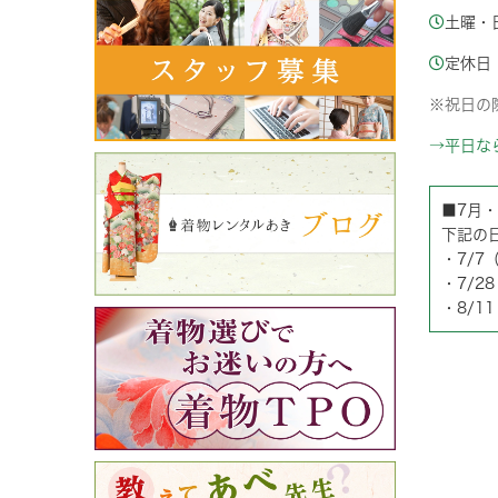
土曜・日
定休日
※祝日の
→平日な
■7月
下記の日
・7/7
・7/2
・8/1