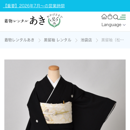
【重要】2026年7月～の営業時間
Language
着物レンタルあき
黒留袖 レンタル
池袋店
黒留袖（松に吉祥文様）の着物レンタル