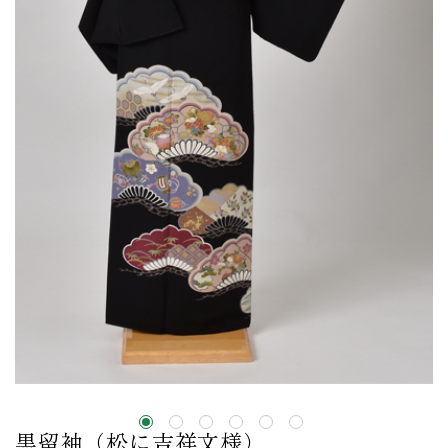
黒留袖（松に吉祥文様）