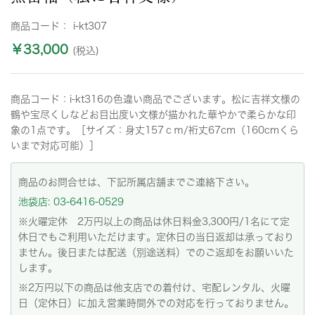
商品コード：
i-kt307
￥33,000
(税込)
商品コード：i-kt316の色違い商品でございます。松に吉祥文様の
鶴や宝尽くしなどお目出度い文様が描かれた華やかで柔らかな印
象の1点です。［サイズ：身丈157ｃｍ/裄丈67cm（160cmくら
いまで対応可能）］
商品のお問合せは、下記所属店舗までご連絡下さい。
池袋店: 03-6416-0529
※火曜定休 2万円以上の商品は休日料金3,300円/1名にて定
休日でもご利用いただけます。定休日の当日返却は承っており
ません。後日または配送（別途送料）でのご返却をお願いいた
します。
※2万円以下の商品は他支店での着付け、宅配レンタル、火曜
日（定休日）に加え営業時間外での対応を行っておりません。