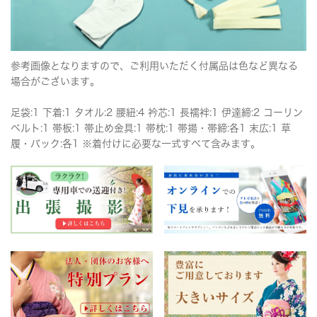
参考画像となりますので、ご利用いただく付属品は色など異なる
場合がございます。
足袋:1 下着:1 タオル:2 腰紐:4 衿芯:1 長襦袢:1 伊達締:2 コーリン
ベルト:1 帯板:1 帯止め金具:1 帯枕:1 帯揚・帯締:各1 末広:1 草
履・バック:各1 ※着付けに必要な一式すべて含みます。