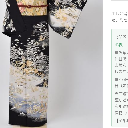
黒地に薄
た、ミセ
商品の
池袋店: 
※火曜
休日で
ません
します
※2万
日（定
※店舗
証など
を別途
着物1
【宅配