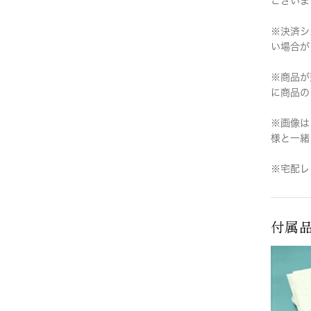
ございま
※決済シ
い場合が
※商品が
に商品の
※画像は
様と一緒
※宅配レ
付属