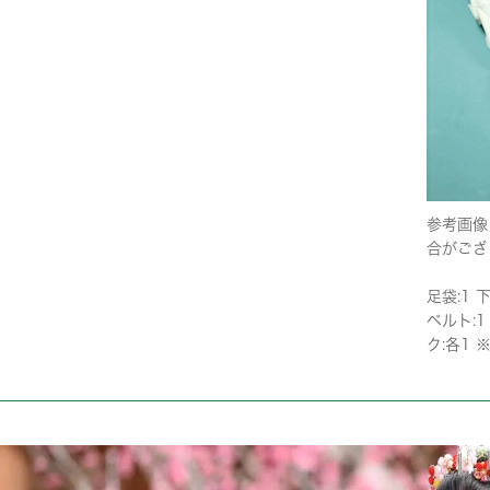
参考画像
合がござ
足袋:1 
ベルト:1
ク:各1