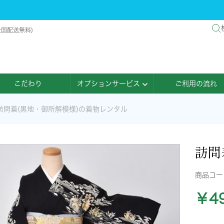
全国配送無料)
こだわり
オプションサービス
ご利用の流れ
訪問着(黒地・御所解模様)の着物レンタル
訪問
商品コ
￥49