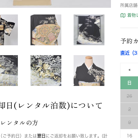
所属店舗
着物
予約
直近（
«
日
26
却日(レンタル泊数)について
2
店レンタルの方
9
（ご予約日）または
翌日
にご返却をお願い致します。(計
16