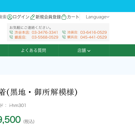
検索
ログイン
新規会員登録
カート
Language
よくある質問
店舗
着(黒地・御所解模様)
ード：
i-hm301
,500
(税込)