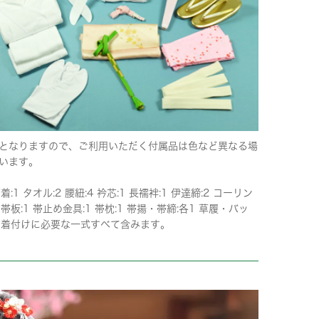
となりますので、ご利用いただく付属品は色など異なる場
います。
下着:1 タオル:2 腰紐:4 衿芯:1 長襦袢:1 伊達締:2 コーリン
 帯板:1 帯止め金具:1 帯枕:1 帯揚・帯締:各1 草履・バッ
 ※着付けに必要な一式すべて含みます。