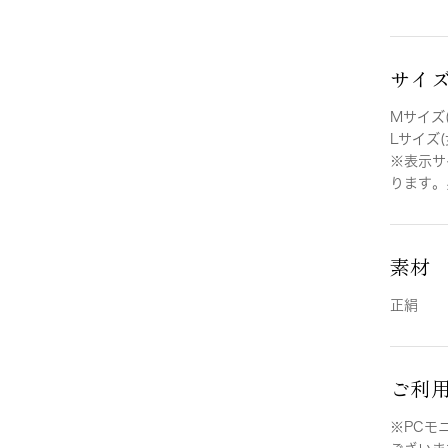
サイ
Mサイズ(
Lサイズ(
※表示サ
ります。
素材
正絹
ご利
※PCモ