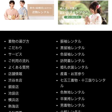
着物の選び方
振袖レンタル
こだわり
黒留袖レンタル
サービス
色留袖レンタル
ご利用の流れ
訪問着レンタル
よくある質問
婚礼衣装レンタル
店舗情報
産着・お宮参り
渋谷本店
七五三着物・十三詣りレンタ
ル
銀座店
色無地レンタル
池袋店
卒業袴レンタル
横浜店
男着物レンタル
熱海店
小紋レンタル