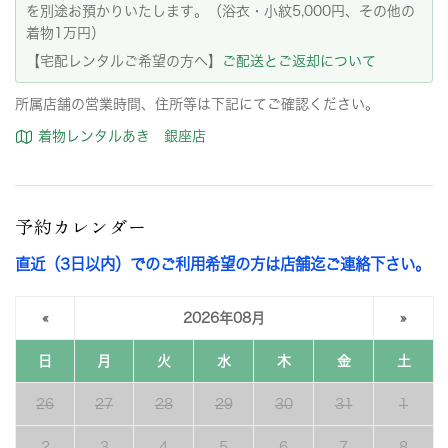
を別途お預かりいたします。（浴衣・小紋5,000円、その他の
着物1万円）
【宅配レンタルご希望の方へ】
ご配送とご返却について
所属店舗の営業時間、住所等は下記にてご確認ください。
着物レンタルあき 銀座店
予約カレンダー
直近（3日以内）でのご利用希望の方は店舗迄ご連絡下さい。
«
2026年08月
»
日
月
火
水
木
金
土
26
27
28
29
30
31
1
2
3
4
5
6
7
8