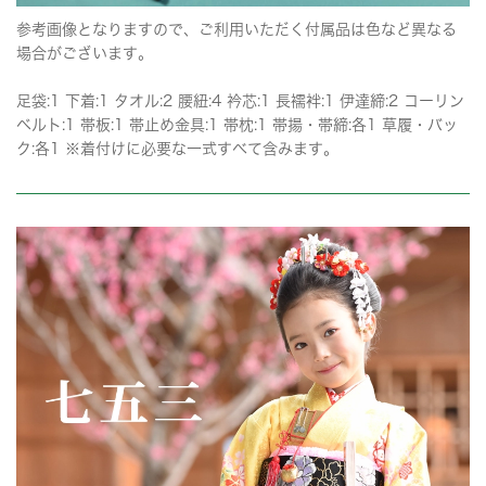
参考画像となりますので、ご利用いただく付属品は色など異なる
場合がございます。
足袋:1 下着:1 タオル:2 腰紐:4 衿芯:1 長襦袢:1 伊達締:2 コーリン
ベルト:1 帯板:1 帯止め金具:1 帯枕:1 帯揚・帯締:各1 草履・バッ
ク:各1 ※着付けに必要な一式すべて含みます。