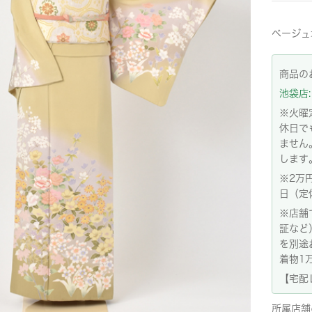
ベージュ
商品の
池袋店: 
※火曜
休日で
ません
します
※2万
日（定
※店舗
証など
を別途
着物1
【宅配
所属店舗