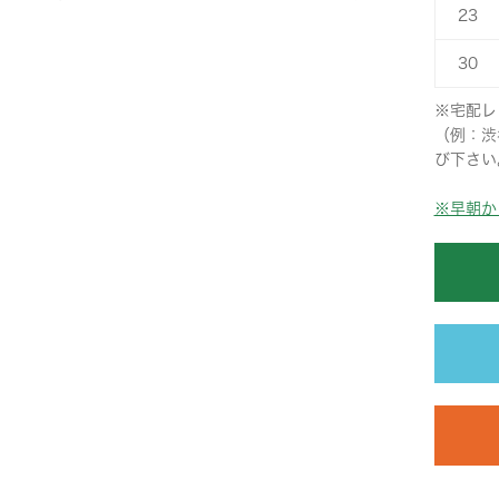
23
30
※宅配レ
（例：渋
び下さい
※早朝か