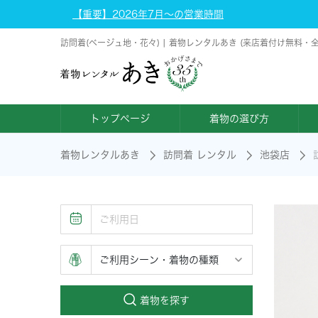
【重要】2026年7月～の営業時間
訪問着(ベージュ地・花々) | 着物レンタルあき (来店着付け無料・
トップページ
着物の選び方
着物レンタルあき
訪問着 レンタル
池袋店
着物を探す