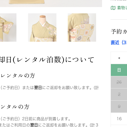
着物
予約
直近（
却日(レンタル泊数)について
«
日
店レンタルの方
26
（ご予約日）または
翌日
にご返却をお願い致します。(計
2
レンタルの方
9
（ご予約日）2日前に商品が到着します。
16
またはご利用日の
翌日
にご返却をお願い致します。(計３