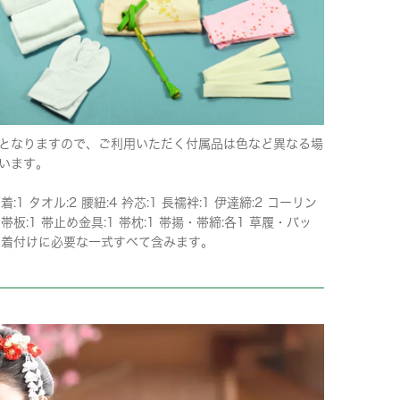
となりますので、ご利用いただく付属品は色など異なる場
います。
下着:1 タオル:2 腰紐:4 衿芯:1 長襦袢:1 伊達締:2 コーリン
 帯板:1 帯止め金具:1 帯枕:1 帯揚・帯締:各1 草履・バッ
 ※着付けに必要な一式すべて含みます。