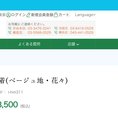
検索
ログイン
新規会員登録
カート
Language
よくある質問
店舗
着(ベージュ地・花々)
ード：
i-hm311
,500
(税込)