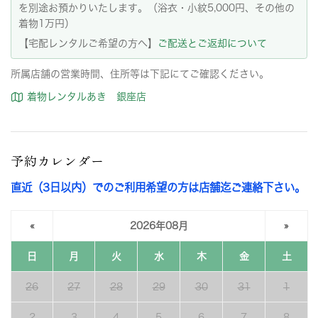
を別途お預かりいたします。（浴衣・小紋5,000円、その他の
着物1万円）
【宅配レンタルご希望の方へ】
ご配送とご返却について
所属店舗の営業時間、住所等は下記にてご確認ください。
着物レンタルあき 銀座店
予約カレンダー
直近（3日以内）でのご利用希望の方は店舗迄ご連絡下さい。
«
2026年08月
»
日
月
火
水
木
金
土
26
27
28
29
30
31
1
2
3
4
5
6
7
8