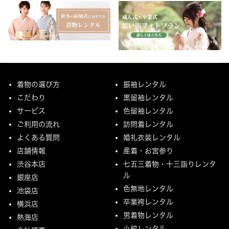
着物の選び方
振袖レンタル
こだわり
黒留袖レンタル
サービス
色留袖レンタル
ご利用の流れ
訪問着レンタル
よくある質問
婚礼衣装レンタル
店舗情報
産着・お宮参り
渋谷本店
七五三着物・十三詣りレンタ
ル
銀座店
色無地レンタル
池袋店
卒業袴レンタル
横浜店
男着物レンタル
熱海店
小紋レンタル