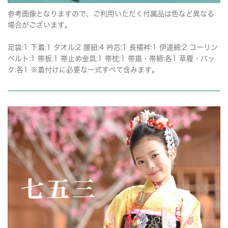
参考画像となりますので、ご利用いただく付属品は色など異なる
場合がございます。
足袋:1 下着:1 タオル:2 腰紐:4 衿芯:1 長襦袢:1 伊達締:2 コーリン
ベルト:1 帯板:1 帯止め金具:1 帯枕:1 帯揚・帯締:各1 草履・バッ
ク:各1 ※着付けに必要な一式すべて含みます。