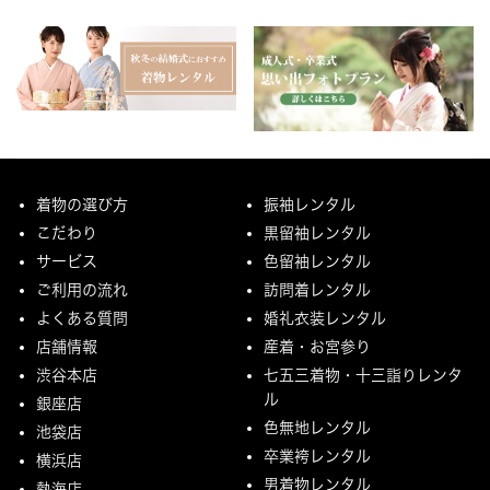
着物の選び方
振袖レンタル
こだわり
黒留袖レンタル
サービス
色留袖レンタル
ご利用の流れ
訪問着レンタル
よくある質問
婚礼衣装レンタル
店舗情報
産着・お宮参り
渋谷本店
七五三着物・十三詣りレンタ
ル
銀座店
色無地レンタル
池袋店
卒業袴レンタル
横浜店
男着物レンタル
熱海店