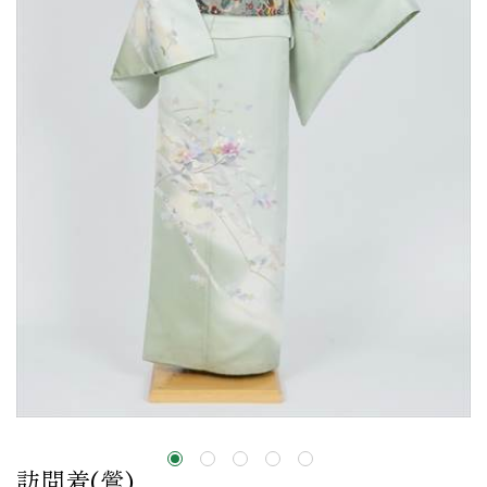
訪問着(鶯)