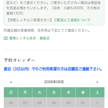
証など）をご提示ください。ご提示いただけない場合は保証金
を別途お預かりいたします。（浴衣・小紋5,000円、その他の
着物1万円）
【宅配レンタルご希望の方へ】
ご配送とご返却について
所属店舗の営業時間、住所等は下記にてご確認ください。
着物レンタルあき 銀座店
予約カレンダー
直近（3日以内）でのご利用希望の方は店舗迄ご連絡下さい。
«
2026年08月
»
日
月
火
水
木
金
土
26
27
28
29
30
31
1