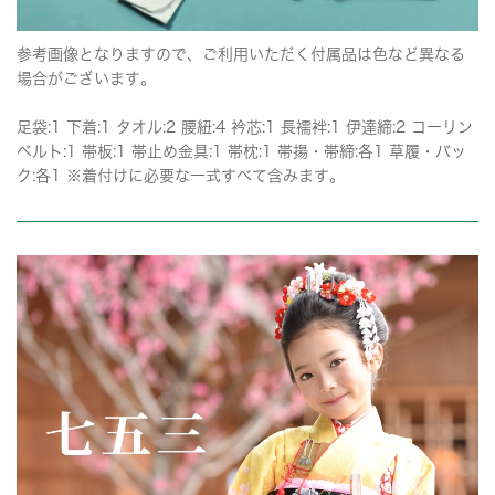
参考画像となりますので、ご利用いただく付属品は色など異なる
場合がございます。
足袋:1 下着:1 タオル:2 腰紐:4 衿芯:1 長襦袢:1 伊達締:2 コーリン
ベルト:1 帯板:1 帯止め金具:1 帯枕:1 帯揚・帯締:各1 草履・バッ
ク:各1 ※着付けに必要な一式すべて含みます。