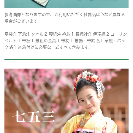
参考画像となりますので、ご利用いただく付属品は色など異なる
場合がございます。
足袋:1 下着:1 タオル:2 腰紐:4 衿芯:1 長襦袢:1 伊達締:2 コーリン
ベルト:1 帯板:1 帯止め金具:1 帯枕:1 帯揚・帯締:各1 草履・バッ
ク:各1 ※着付けに必要な一式すべて含みます。