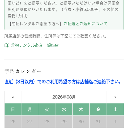
証など）をご提示ください。ご提示いただけない場合は保証金
を別途お預かりいたします。（浴衣・小紋5,000円、その他の
着物1万円）
【宅配レンタルご希望の方へ】
ご配送とご返却について
所属店舗の営業時間、住所等は下記にてご確認ください。
着物レンタルあき 銀座店
予約カレンダー
直近（3日以内）でのご利用希望の方は店舗迄ご連絡下さい。
«
2026年08月
»
日
月
火
水
木
金
土
26
27
28
29
30
31
1