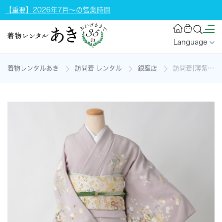
【重要】2026年7月～の営業時間
Language
着物レンタルあき
訪問着 レンタル
銀座店
訪問着[薄紫地に花かご]の着物レンタル