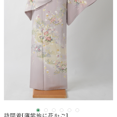
訪問着[薄紫地に花かご]