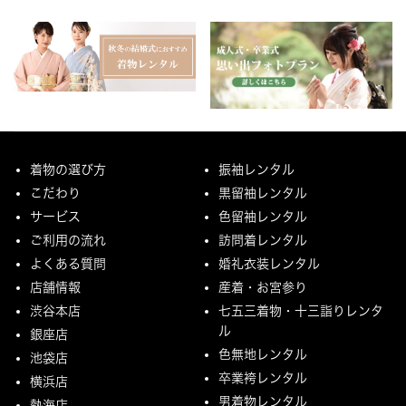
着物の選び方
振袖レンタル
こだわり
黒留袖レンタル
サービス
色留袖レンタル
ご利用の流れ
訪問着レンタル
よくある質問
婚礼衣装レンタル
店舗情報
産着・お宮参り
渋谷本店
七五三着物・十三詣りレンタ
ル
銀座店
色無地レンタル
池袋店
卒業袴レンタル
横浜店
男着物レンタル
熱海店