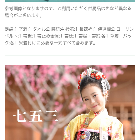
参考画像となりますので、ご利用いただく付属品は色など異なる
場合がございます。
足袋:1 下着:1 タオル:2 腰紐:4 衿芯:1 長襦袢:1 伊達締:2 コーリン
ベルト:1 帯板:1 帯止め金具:1 帯枕:1 帯揚・帯締:各1 草履・バッ
ク:各1 ※着付けに必要な一式すべて含みます。