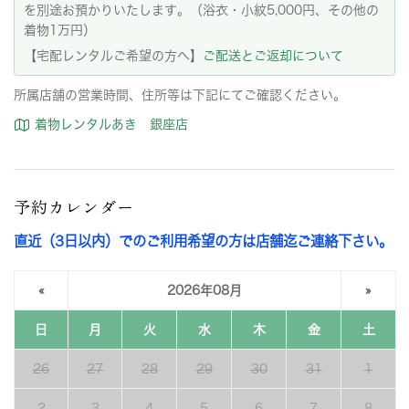
を別途お預かりいたします。（浴衣・小紋5,000円、その他の
着物1万円）
【宅配レンタルご希望の方へ】
ご配送とご返却について
所属店舗の営業時間、住所等は下記にてご確認ください。
着物レンタルあき 銀座店
予約カレンダー
直近（3日以内）でのご利用希望の方は店舗迄ご連絡下さい。
«
2026年08月
»
日
月
火
水
木
金
土
26
27
28
29
30
31
1
2
3
4
5
6
7
8