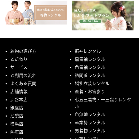
着物の選び方
振袖レンタル
こだわり
黒留袖レンタル
サービス
色留袖レンタル
ご利用の流れ
訪問着レンタル
よくある質問
婚礼衣装レンタル
店舗情報
産着・お宮参り
渋谷本店
七五三着物・十三詣りレンタ
ル
銀座店
色無地レンタル
池袋店
卒業袴レンタル
横浜店
男着物レンタル
熱海店
小紋レンタル