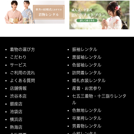
着物の選び方
振袖レンタル
こだわり
黒留袖レンタル
サービス
色留袖レンタル
ご利用の流れ
訪問着レンタル
よくある質問
婚礼衣装レンタル
店舗情報
産着・お宮参り
渋谷本店
七五三着物・十三詣りレンタ
ル
銀座店
色無地レンタル
池袋店
卒業袴レンタル
横浜店
男着物レンタル
熱海店
小紋レンタル