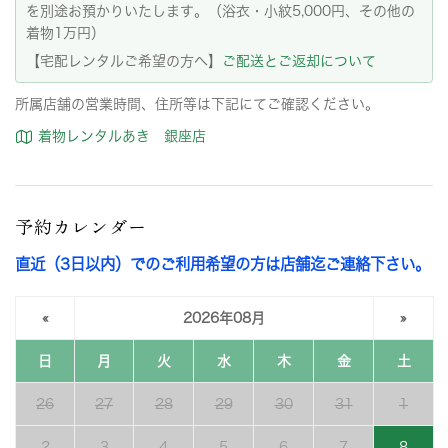
を別途お預かりいたします。（浴衣・小紋5,000円、その他の
着物1万円）
【宅配レンタルご希望の方へ】
ご配送とご返却について
所属店舗の営業時間、住所等は下記にてご確認ください。
着物レンタルあき 銀座店
予約カレンダー
直近（3日以内）でのご利用希望の方は店舗迄ご連絡下さい。
«
2026年08月
»
日
月
火
水
木
金
土
26
27
28
29
30
31
1
2
3
4
5
6
7
8