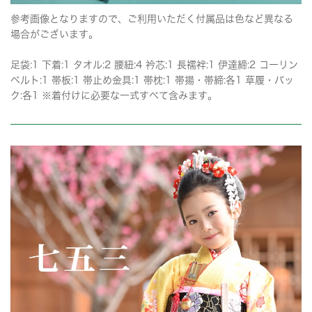
参考画像となりますので、ご利用いただく付属品は色など異なる
場合がございます。
足袋:1 下着:1 タオル:2 腰紐:4 衿芯:1 長襦袢:1 伊達締:2 コーリン
ベルト:1 帯板:1 帯止め金具:1 帯枕:1 帯揚・帯締:各1 草履・バッ
ク:各1 ※着付けに必要な一式すべて含みます。