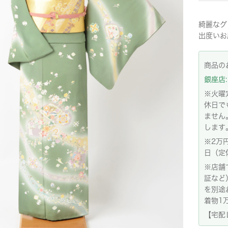
綺麗なグ
出度いお
商品の
銀座店: 
※火曜
休日で
ません
します
※2万
日（定
※店舗
証など
を別途
着物1
【宅配