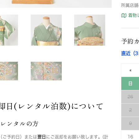
所属店舗
着物
予約
直近（
«
日
26
却日(レンタル泊数)について
2
店レンタルの方
9
（ご予約日）または
翌日
にご返却をお願い致します。(計
16