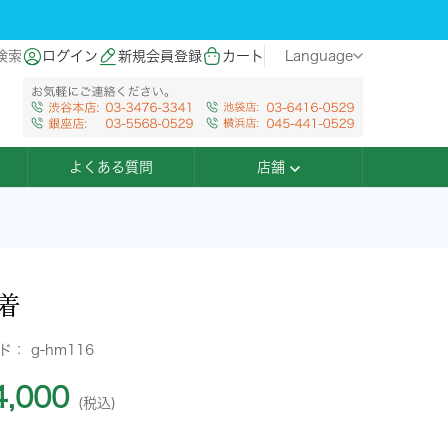
検索
ログイン
新規会員登録
カート
Language
よくある質問
店舗
着
ード：
g-hm116
,000
(税込)