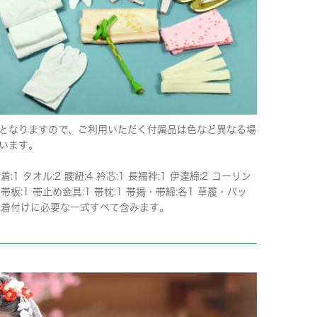
となりますので、ご利用いただく付属品は色など異なる場
います。
下着:1 タオル:2 腰紐:4 衿芯:1 長襦袢:1 伊達締:2 コーリン
 帯板:1 帯止め金具:1 帯枕:1 帯揚・帯締:各1 草履・バッ
 ※着付けに必要な一式すべて含みます。