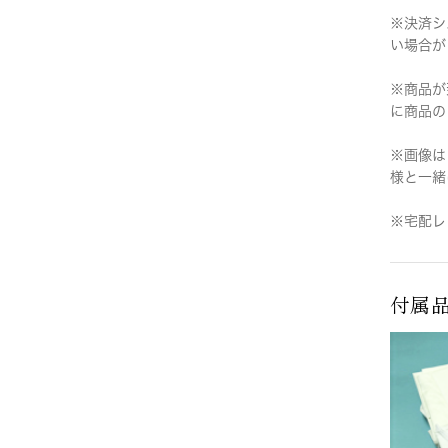
※決済シ
い場合が
※商品が
に商品の
※画像は
様と一緒
※宅配レ
付属