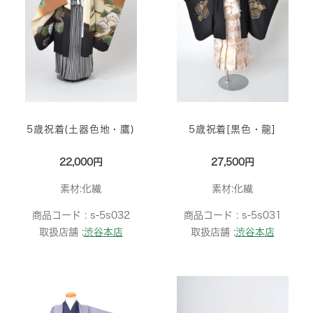
5歳祝着(土器色地・鷹)
5歳祝着[黒色・龍]
22,000円
27,500円
素材:化繊
素材:化繊
商品コード :
s-5s032
商品コード :
s-5s031
取扱店舗 :
渋谷本店
取扱店舗 :
渋谷本店