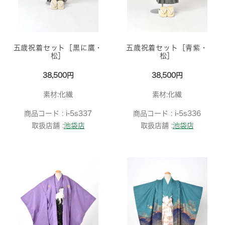
五歳祝着セット［黒に鷹・
五歳祝着セット［青紫・
松］
松］
38,500円
38,500円
素材:化繊
素材:化繊
商品コード :
i-5s337
商品コード :
i-5s336
取扱店舗 :
池袋店
取扱店舗 :
池袋店