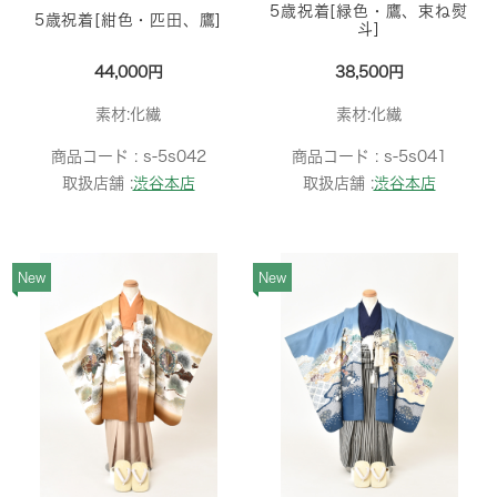
5歳祝着[緑色・鷹、束ね熨
5歳祝着[紺色・匹田、鷹]
斗]
44,000円
38,500円
素材:化繊
素材:化繊
商品コード :
s-5s042
商品コード :
s-5s041
取扱店舗 :
渋谷本店
取扱店舗 :
渋谷本店
New
New