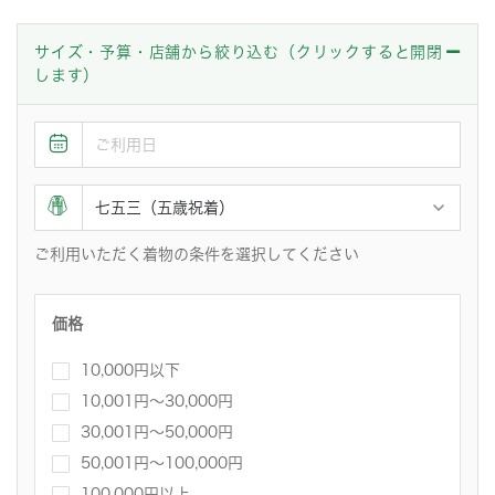
サイズ・予算・店舗から絞り込む（クリックすると開閉
します）
ご利用いただく着物の条件を選択してください
価格
10,000円以下
10,001円〜30,000円
30,001円～50,000円
50,001円～100,000円
100,000円以上