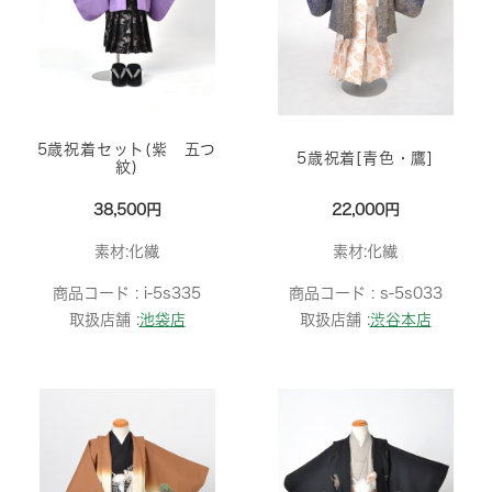
5歳祝着セット(紫 五つ
5歳祝着[青色・鷹]
紋)
38,500円
22,000円
素材:化繊
素材:化繊
商品コード :
i-5s335
商品コード :
s-5s033
取扱店舗 :
池袋店
取扱店舗 :
渋谷本店