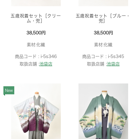
五歳祝着セット［クリー
五歳祝着セット［ブルー・
ム・兜］
兜］
38,500円
38,500円
素材:化繊
素材:化繊
商品コード :
i-5s346
商品コード :
i-5s345
取扱店舗 :
池袋店
取扱店舗 :
池袋店
New