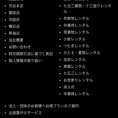
渋谷本店
七五三着物・十三詣りレンタ
ル
銀座店
色無地レンタル
池袋店
卒業袴レンタル
横浜店
男着物レンタル
熱海店
小紋レンタル
会社概要
つむぎレンタル
お問い合わせ
ひとえ・夏物レンタル
特定商取引法に基づく表記
浴衣レンタル
個人情報の取り扱い
喪服レンタル
七五三レンタル
お宮参りレンタル
成人式
卒業袴レンタル
法人・団体のお客様へお得プランのご案内
出張着付けサービス