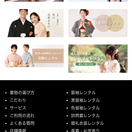
着物の選び方
振袖レンタル
こだわり
黒留袖レンタル
サービス
色留袖レンタル
ご利用の流れ
訪問着レンタル
よくある質問
婚礼衣装レンタル
店舗情報
産着・お宮参り