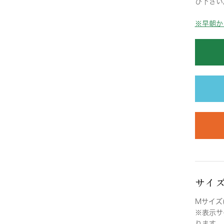
び下さい
※早朝か
サイ
Mサイズ(
※表示サ
ります。