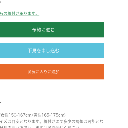
。
らの着付け承ります。
予約に進む
下見を申し込む
お気に入りに追加
ズ
女性150-167cm/男性165-175cm)
イズは目安となります。着付けにて多少の調整は可能とな
身長の高い方でも、まずは
お問合せ
ください。