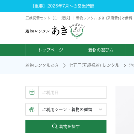
【重要】2026年7月～の営業時間
五歳祝着セット［白・兜紋］ | 着物レンタルあき (来店着付け無料
トップページ
着物の選び方
着物レンタルあき
七五三(五歳祝着) レンタル
池
着物を探す