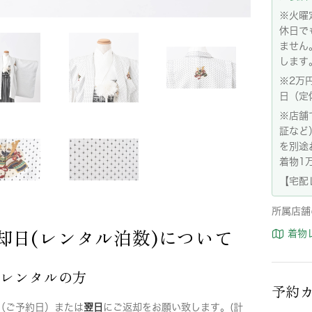
※火曜
休日で
ません
します
※2万
日（定
※店舗
証など
を別途
着物1
【宅配
所属店舗
却日(レンタル泊数)について
着物
店レンタルの方
予約
（ご予約日）または
翌日
にご返却をお願い致します。(計