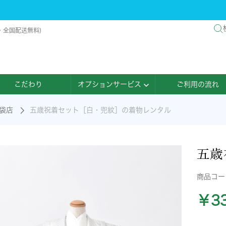
・全国配送無料)
こだわり
オプションサービス
ご利用の流れ
袋店
五歳祝着セット［白・兜紋］の着物レンタル
五歳
商品コ
￥33