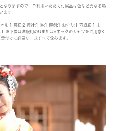
となりますので、ご利用いただく付属品は色など異なる場
います。
オル:1 腰紐:2 襦袢:1 帯:1 懐剣:1 お守り:1 羽織紐:1 末
雪駄:1 ※下着は洋服用のUまたはVネックのシャツをご用意く
※着付けに必要な一式すべて含みます。