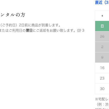
直近（
レンタルの方
«
（ご予約日）2日前に商品が到着します。
日
またはご利用日の
翌日
にご返却をお願い致します。(計３
26
2
9
16
23
30
※宅配レ
（例：渋