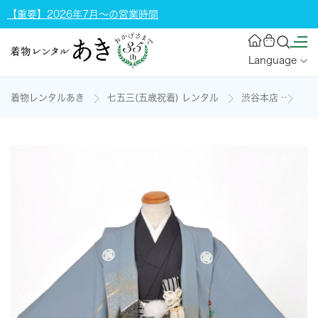
【重要】2026年7月～の営業時間
Language
着物レンタルあき
七五三(五歳祝着) レンタル
渋谷本店
5歳