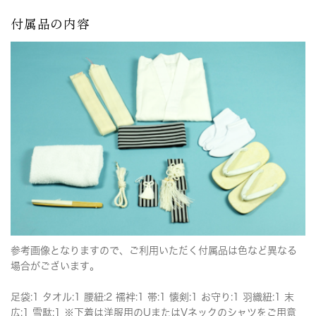
付属品の内容
参考画像となりますので、ご利用いただく付属品は色など異なる
場合がございます。
足袋:1 タオル:1 腰紐:2 襦袢:1 帯:1 懐剣:1 お守り:1 羽織紐:1 末
広:1 雪駄:1 ※下着は洋服用のUまたはVネックのシャツをご用意