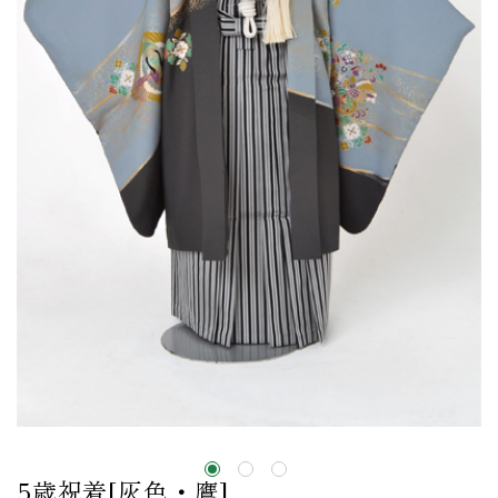
5歳祝着[灰色・鷹]