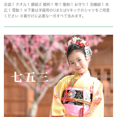
足袋:1 タオル:1 腰紐:2 襦袢:1 帯:1 懐剣:1 お守り:1 羽織紐:1 末
広:1 雪駄:1 ※下着は洋服用のUまたはVネックのシャツをご用意
ください ※着付けに必要な一式すべて含みます。