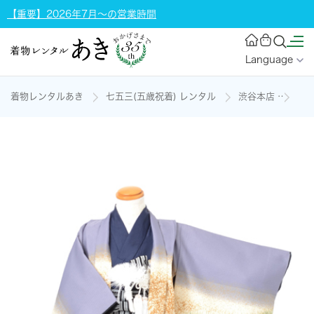
【重要】2026年7月～の営業時間
Language
着物レンタルあき
七五三(五歳祝着) レンタル
渋谷本店
5