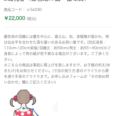
商品コード：
s-5s030
￥22,000
(税込)
藤色地の羽織には鷹を中心に、富士山、松、波模様が描かれ、袴
は仙台平を合わせた落ち着いのあるお祝い着です。[対応身長：
110cm-120cｍ前後/羽織丈：約59cm/袴丈：約55～60cm]※ご
身長によって袴の縞が若干異なる場合がございます。ご了承くだ
さい。
※こちらの商品は事前に肩上げを致しますので、お子様の裄丈(ゆ
きたけ)をお知らせください。(寸法の測り方:首のぐりぐりから肩
を通り手首のぐりぐりまで。お申し込みフォームの「その他お問
い合わせ」欄にご記入ください)