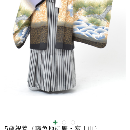
5歳祝着（藤色地に鷹・富士山）