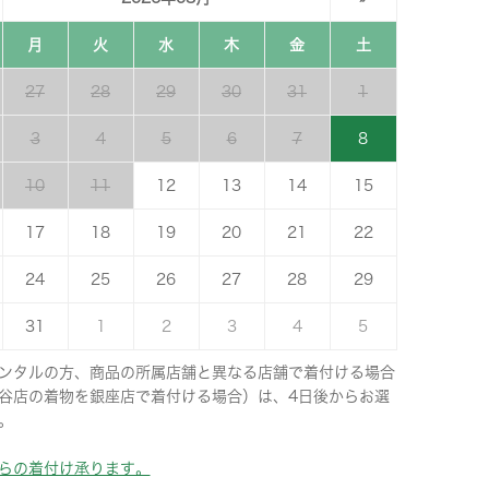
月
火
水
木
金
土
27
28
29
30
31
1
3
4
5
6
7
8
10
11
12
13
14
15
17
18
19
20
21
22
24
25
26
27
28
29
31
1
2
3
4
5
ンタルの方、商品の所属店舗と異なる店舗で着付ける場合
谷店の着物を銀座店で着付ける場合）は、4日後からお選
。
らの着付け承ります。