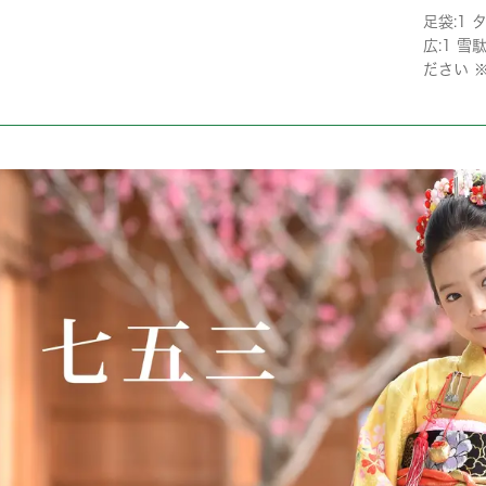
足袋:1 タ
広:1 
ださい 