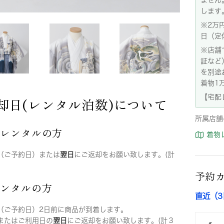
します
※2万
日（定
※店舗
証など
を別途
着物1
【宅配
却日(レンタル泊数)について
所属店舗
店レンタルの方
着物
（ご予約日）または
翌日
にご返却をお願い致します。(計
予約
レンタルの方
直近（
（ご予約日）2日前に商品が到着します。
またはご利用日の
翌日
にご返却をお願い致します。(計３
«