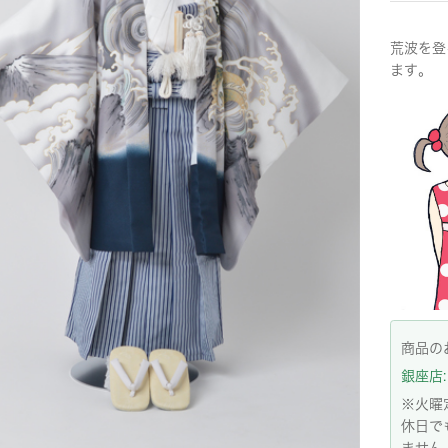
荒波を登
ます。
商品の
銀座店: 
※火曜
休日で
ません