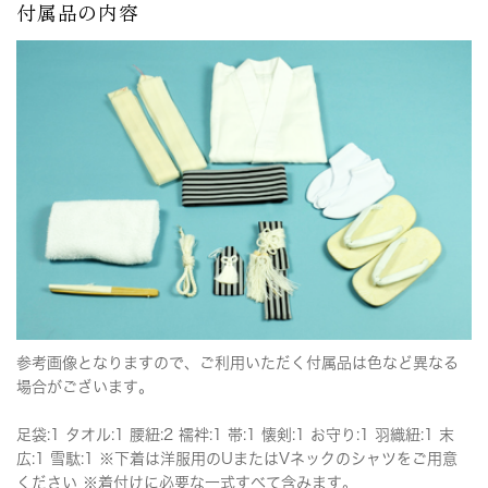
付属品の内容
参考画像となりますので、ご利用いただく付属品は色など異なる
場合がございます。
足袋:1 タオル:1 腰紐:2 襦袢:1 帯:1 懐剣:1 お守り:1 羽織紐:1 末
広:1 雪駄:1 ※下着は洋服用のUまたはVネックのシャツをご用意
ください ※着付けに必要な一式すべて含みます。