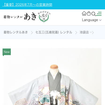
【重要】2026年7月～の営業時間
Language
着物レンタルあき
七五三(五歳祝着) レンタル
池袋店
五歳
New