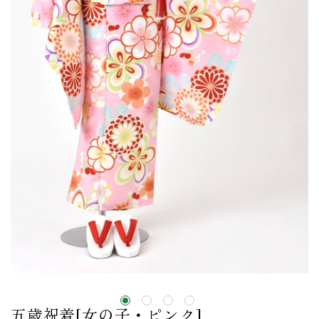
五歳祝着[女の子・ピンク]