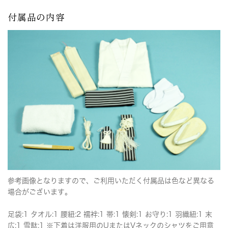
付属品の内容
参考画像となりますので、ご利用いただく付属品は色など異なる
場合がございます。
足袋:1 タオル:1 腰紐:2 襦袢:1 帯:1 懐剣:1 お守り:1 羽織紐:1 末
広:1 雪駄:1 ※下着は洋服用のUまたはVネックのシャツをご用意