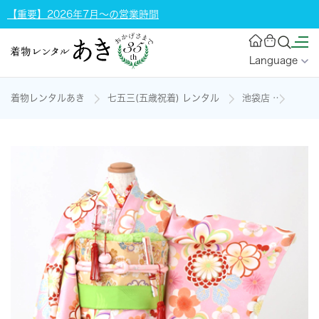
【重要】2026年7月～の営業時間
Language
着物レンタルあき
七五三(五歳祝着) レンタル
池袋店
五歳祝