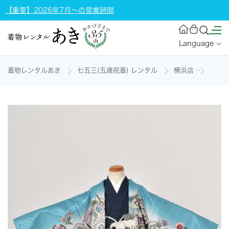
【重要】2026年7月～の営業時間
Language
着物レンタルあき
七五三(五歳祝着) レンタル
横浜店
五歳祝