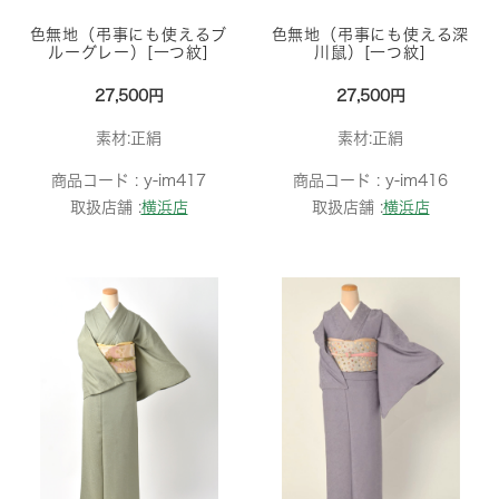
色無地（弔事にも使えるブ
色無地（弔事にも使える深
ルーグレー）[一つ紋]
川鼠）[一つ紋]
27,500円
27,500円
素材:正絹
素材:正絹
商品コード :
y-im417
商品コード :
y-im416
取扱店舗 :
横浜店
取扱店舗 :
横浜店