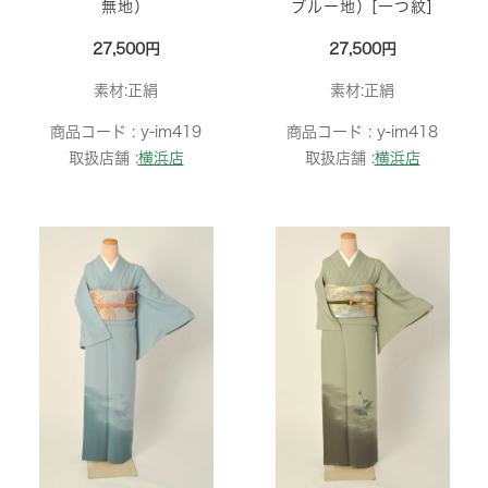
無地）
ブルー地）[一つ紋]
27,500円
27,500円
素材:正絹
素材:正絹
商品コード :
y-im419
商品コード :
y-im418
取扱店舗 :
横浜店
取扱店舗 :
横浜店