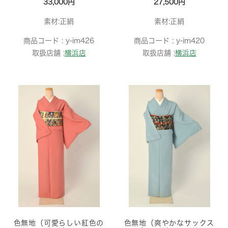
33,000円
27,500円
素材:正絹
素材:正絹
商品コード :
y-im426
商品コード :
y-im420
取扱店舗 :
横浜店
取扱店舗 :
横浜店
色無地（可愛らしい紅色の
色無地（爽やかなサックス