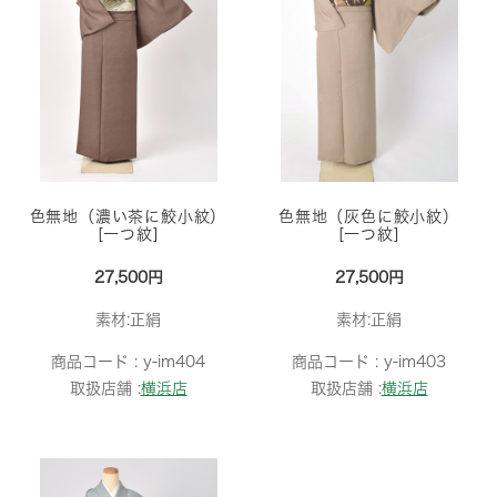
色無地（濃い茶に鮫小紋）
色無地（灰色に鮫小紋）
[一つ紋]
[一つ紋]
27,500円
27,500円
素材:正絹
素材:正絹
商品コード :
y-im404
商品コード :
y-im403
取扱店舗 :
横浜店
取扱店舗 :
横浜店