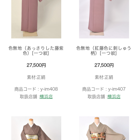
色無地（あっさりした藤紫
色無地（紅藤色に刺しゅう
色）[一つ紋]
柄）[一つ紋]
27,500円
27,500円
素材:正絹
素材:正絹
商品コード :
y-im408
商品コード :
y-im407
取扱店舗 :
横浜店
取扱店舗 :
横浜店