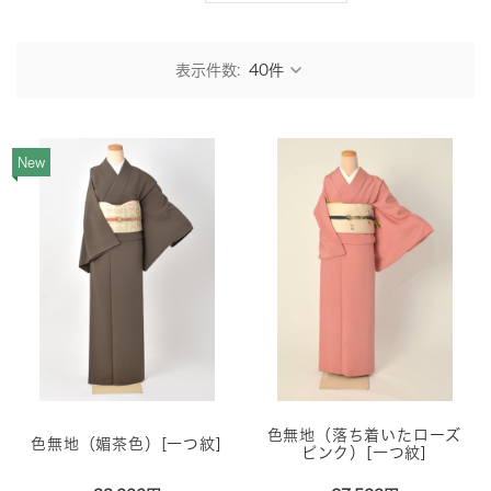
表示件数:
New
色無地（落ち着いたローズ
色無地（媚茶色）[一つ紋]
ピンク）[一つ紋]