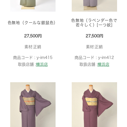
色無地（ラベンダー色で
色無地（クールな銀鼠色）
若々しく）[一つ紋]
27,500円
27,500円
素材:正絹
素材:正絹
商品コード :
y-im415
商品コード :
y-im412
取扱店舗 :
横浜店
取扱店舗 :
横浜店