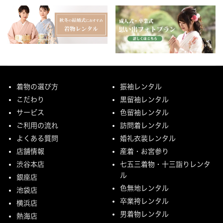
着物の選び方
振袖レンタル
こだわり
黒留袖レンタル
サービス
色留袖レンタル
ご利用の流れ
訪問着レンタル
よくある質問
婚礼衣装レンタル
店舗情報
産着・お宮参り
渋谷本店
七五三着物・十三詣りレンタ
ル
銀座店
色無地レンタル
池袋店
卒業袴レンタル
横浜店
男着物レンタル
熱海店