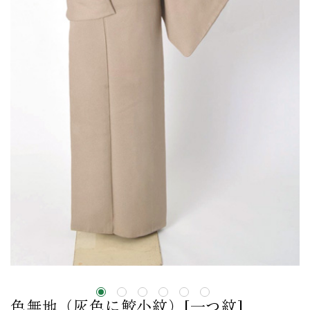
色無地（灰色に鮫小紋）[一つ紋]