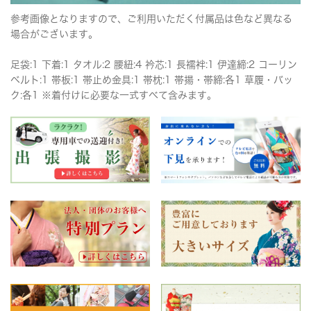
参考画像となりますので、ご利用いただく付属品は色など異なる
場合がございます。
足袋:1 下着:1 タオル:2 腰紐:4 衿芯:1 長襦袢:1 伊達締:2 コーリン
ベルト:1 帯板:1 帯止め金具:1 帯枕:1 帯揚・帯締:各1 草履・バッ
ク:各1 ※着付けに必要な一式すべて含みます。