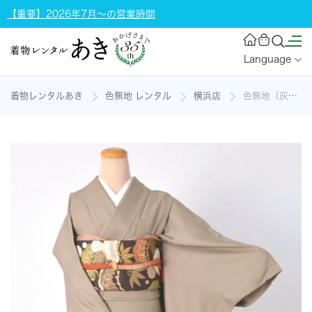
【重要】2026年7月～の営業時間
Language
着物レンタルあき
色無地 レンタル
横浜店
色無地（灰色に鮫小紋）[一つ紋]の着物レンタル