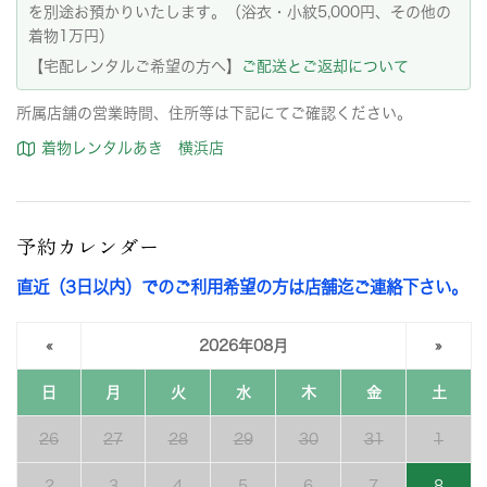
を別途お預かりいたします。（浴衣・小紋5,000円、その他の
着物1万円）
【宅配レンタルご希望の方へ】
ご配送とご返却について
所属店舗の営業時間、住所等は下記にてご確認ください。
着物レンタルあき 横浜店
予約カレンダー
直近（3日以内）でのご利用希望の方は店舗迄ご連絡下さい。
«
2026年08月
»
日
月
火
水
木
金
土
26
27
28
29
30
31
1
2
3
4
5
6
7
8