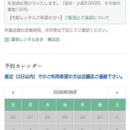
を別途お預かりいたします。（浴衣・小紋5,000円、その他の
着物1万円）
【宅配レンタルご希望の方へ】
ご配送とご返却について
所属店舗の営業時間、住所等は下記にてご確認ください。
着物レンタルあき 横浜店
予約カレンダー
直近（3日以内）でのご利用希望の方は店舗迄ご連絡下さい。
«
2026年08月
»
日
月
火
水
木
金
土
26
27
28
29
30
31
1
2
3
4
5
6
7
8