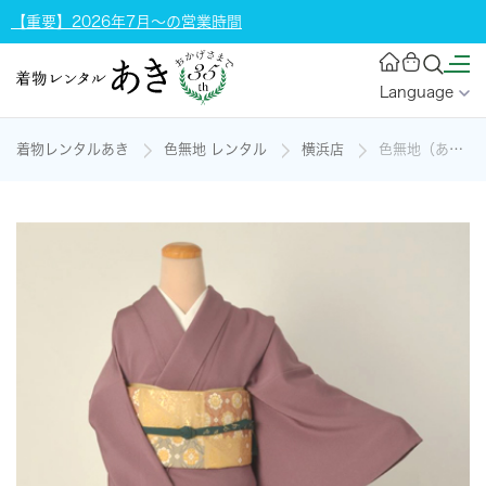
【重要】2026年7月～の営業時間
Language
着物レンタルあき
色無地 レンタル
横浜店
色無地（あっさりした藤紫色）[一つ紋]の着物レンタル