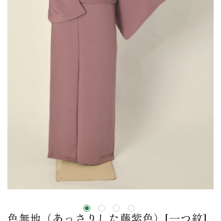
色無地（あっさりした藤紫色）[一つ紋]