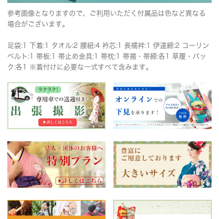
参考画像となりますので、ご利用いただく付属品は色など異なる
場合がございます。
足袋:1 下着:1 タオル:2 腰紐:4 衿芯:1 長襦袢:1 伊達締:2 コーリン
ベルト:1 帯板:1 帯止め金具:1 帯枕:1 帯揚・帯締:各1 草履・バッ
ク:各1 ※着付けに必要な一式すべて含みます。