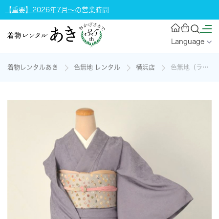
【重要】2026年7月～の営業時間
Language
着物レンタルあき
色無地 レンタル
横浜店
色無地（ラベンダー色で若々しく）[一つ紋]の着物レンタル