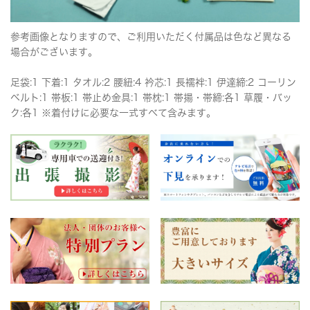
参考画像となりますので、ご利用いただく付属品は色など異なる
場合がございます。
足袋:1 下着:1 タオル:2 腰紐:4 衿芯:1 長襦袢:1 伊達締:2 コーリン
ベルト:1 帯板:1 帯止め金具:1 帯枕:1 帯揚・帯締:各1 草履・バッ
ク:各1 ※着付けに必要な一式すべて含みます。