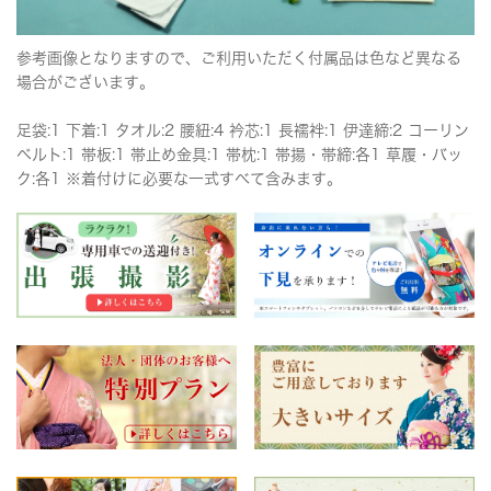
参考画像となりますので、ご利用いただく付属品は色など異なる
場合がございます。
足袋:1 下着:1 タオル:2 腰紐:4 衿芯:1 長襦袢:1 伊達締:2 コーリン
ベルト:1 帯板:1 帯止め金具:1 帯枕:1 帯揚・帯締:各1 草履・バッ
ク:各1 ※着付けに必要な一式すべて含みます。