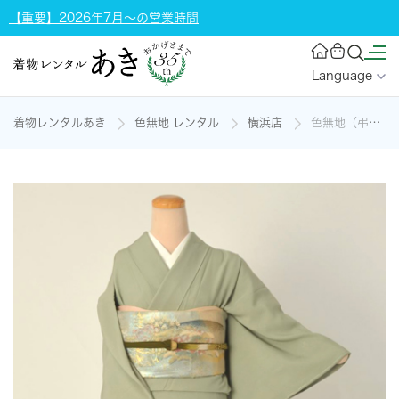
【重要】2026年7月～の営業時間
Language
着物レンタルあき
色無地 レンタル
横浜店
色無地（弔事にも使える深川鼠）[一つ紋]の着物レンタル