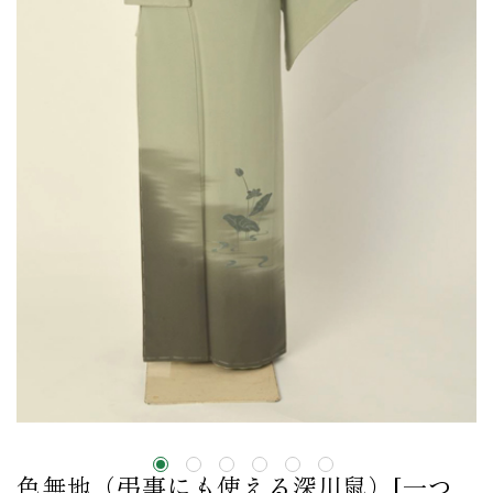
色無地（弔事にも使える深川鼠）[一つ