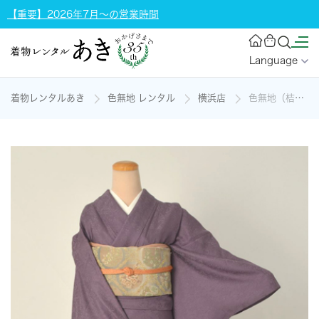
【重要】2026年7月～の営業時間
Language
着物レンタルあき
色無地 レンタル
横浜店
色無地（桔梗色の爽やかな無地）[一つ紋]の着物レンタル