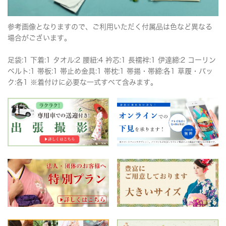
参考画像となりますので、ご利用いただく付属品は色など異なる
場合がございます。
足袋:1 下着:1 タオル:2 腰紐:4 衿芯:1 長襦袢:1 伊達締:2 コーリン
ベルト:1 帯板:1 帯止め金具:1 帯枕:1 帯揚・帯締:各1 草履・バッ
ク:各1 ※着付けに必要な一式すべて含みます。