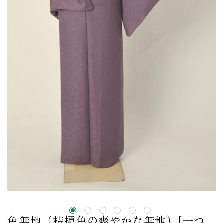
色無地（桔梗色の爽やかな無地）[一つ