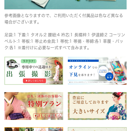
参考画像となりますので、ご利用いただく付属品は色など異なる
場合がございます。
足袋:1 下着:1 タオル:2 腰紐:4 衿芯:1 長襦袢:1 伊達締:2 コーリン
ベルト:1 帯板:1 帯止め金具:1 帯枕:1 帯揚・帯締:各1 草履・バッ
ク:各1 ※着付けに必要な一式すべて含みます。