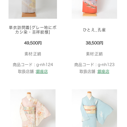
単衣訪問着[グレー地にボ
ひとえ_孔雀
カシ染・吉祥紋様]
49,500円
38,500円
素材:正絹
素材:正絹
商品コード :
g-nh124
商品コード :
g-nh123
取扱店舗 :
銀座店
取扱店舗 :
銀座店