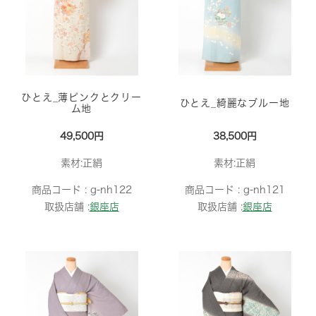
ひとえ_薄ピンクとクリー
ひとえ_綺麗なブルー地
ム地
49,500円
38,500円
素材:正絹
素材:正絹
商品コード :
g-nh122
商品コード :
g-nh121
取扱店舗 :
銀座店
取扱店舗 :
銀座店