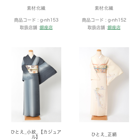
素材:化繊
素材:化繊
商品コード :
g-nh153
商品コード :
g-nh152
取扱店舗 :
銀座店
取扱店舗 :
銀座店
ひとえ_小紋_【カジュア
ひとえ_正絹
ル】