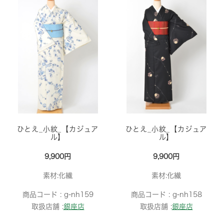
ひとえ_小紋_【カジュア
ひとえ_小紋_【カジュア
ル】
ル】
9,900円
9,900円
素材:化繊
素材:化繊
商品コード :
g-nh159
商品コード :
g-nh158
取扱店舗 :
銀座店
取扱店舗 :
銀座店