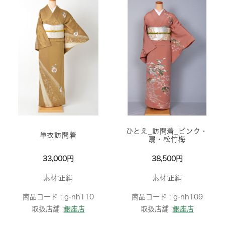
ひとえ_訪問着_ピンク・
単衣訪問着
扇・松竹梅
33,000円
38,500円
素材:正絹
素材:正絹
商品コード :
g-nh110
商品コード :
g-nh109
取扱店舗 :
銀座店
取扱店舗 :
銀座店