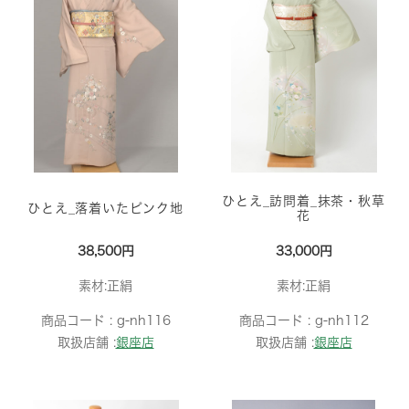
ひとえ_訪問着_抹茶・秋草
ひとえ_落着いたピンク地
花
38,500円
33,000円
素材:正絹
素材:正絹
商品コード :
g-nh116
商品コード :
g-nh112
取扱店舗 :
銀座店
取扱店舗 :
銀座店