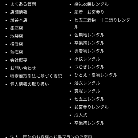
よくある質問
婚礼衣装レンタル
店舗情報
産着・お宮参り
渋谷本店
七五三着物・十三詣りレンタ
ル
銀座店
色無地レンタル
池袋店
卒業袴レンタル
横浜店
男着物レンタル
熱海店
小紋レンタル
会社概要
つむぎレンタル
お問い合わせ
ひとえ・夏物レンタル
特定商取引法に基づく表記
浴衣レンタル
個人情報の取り扱い
喪服レンタル
七五三レンタル
お宮参りレンタル
成人式
卒業袴レンタル
法人・団体のお客様へお得プランのご案内