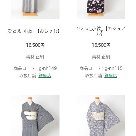
ひとえ_小紋_【カジュア
ひとえ_小紋_【おしゃれ】
ル】
16,500円
16,500円
素材:正絹
素材:正絹
商品コード :
g-nh149
商品コード :
g-nh115
取扱店舗 :
銀座店
取扱店舗 :
銀座店