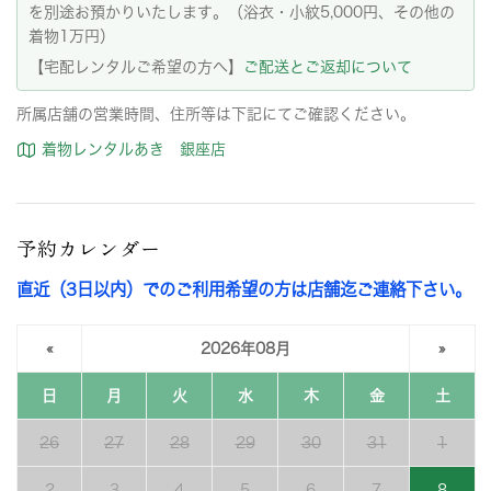
を別途お預かりいたします。（浴衣・小紋5,000円、その他の
着物1万円）
【宅配レンタルご希望の方へ】
ご配送とご返却について
所属店舗の営業時間、住所等は下記にてご確認ください。
着物レンタルあき 銀座店
予約カレンダー
直近（3日以内）でのご利用希望の方は店舗迄ご連絡下さい。
«
2026年08月
»
日
月
火
水
木
金
土
26
27
28
29
30
31
1
2
3
4
5
6
7
8