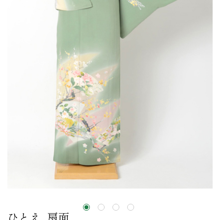
ひとえ_扇面