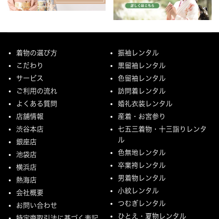
着物の選び方
振袖レンタル
こだわり
黒留袖レンタル
サービス
色留袖レンタル
ご利用の流れ
訪問着レンタル
よくある質問
婚礼衣装レンタル
店舗情報
産着・お宮参り
渋谷本店
七五三着物・十三詣りレンタ
ル
銀座店
色無地レンタル
池袋店
卒業袴レンタル
横浜店
男着物レンタル
熱海店
小紋レンタル
会社概要
つむぎレンタル
お問い合わせ
ひとえ・夏物レンタル
特定商取引法に基づく表記