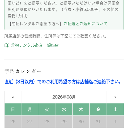
証など）をご提示ください。ご提示いただけない場合は保証金
を別途お預かりいたします。（浴衣・小紋5,000円、その他の
着物1万円）
【宅配レンタルご希望の方へ】
ご配送とご返却について
所属店舗の営業時間、住所等は下記にてご確認ください。
着物レンタルあき 銀座店
予約カレンダー
直近（3日以内）でのご利用希望の方は店舗迄ご連絡下さい。
«
2026年08月
»
日
月
火
水
木
金
土
26
27
28
29
30
31
1