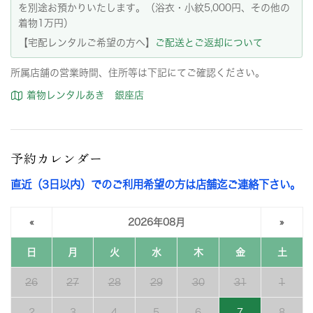
を別途お預かりいたします。（浴衣・小紋5,000円、その他の
着物1万円）
【宅配レンタルご希望の方へ】
ご配送とご返却について
所属店舗の営業時間、住所等は下記にてご確認ください。
着物レンタルあき 銀座店
予約カレンダー
直近（3日以内）でのご利用希望の方は店舗迄ご連絡下さい。
«
2026年08月
»
日
月
火
水
木
金
土
26
27
28
29
30
31
1
2
3
4
5
6
7
8