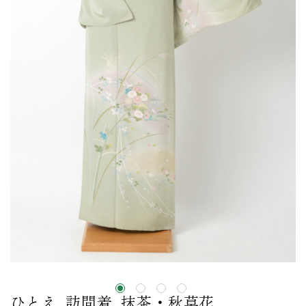
ひとえ_訪問着_抹茶・秋草花