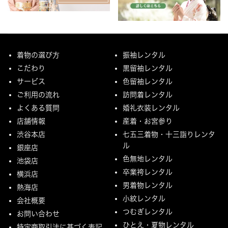
着物の選び方
振袖レンタル
こだわり
黒留袖レンタル
サービス
色留袖レンタル
ご利用の流れ
訪問着レンタル
よくある質問
婚礼衣装レンタル
店舗情報
産着・お宮参り
渋谷本店
七五三着物・十三詣りレンタ
ル
銀座店
色無地レンタル
池袋店
卒業袴レンタル
横浜店
男着物レンタル
熱海店
小紋レンタル
会社概要
つむぎレンタル
お問い合わせ
ひとえ・夏物レンタル
特定商取引法に基づく表記