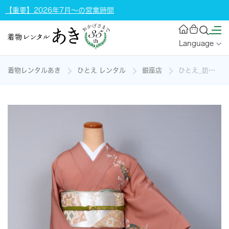
【重要】2026年7月～の営業時間
Language
着物レンタルあき
ひとえ レンタル
銀座店
ひとえ_訪問着_ピンク・扇・松竹梅の着物レンタル