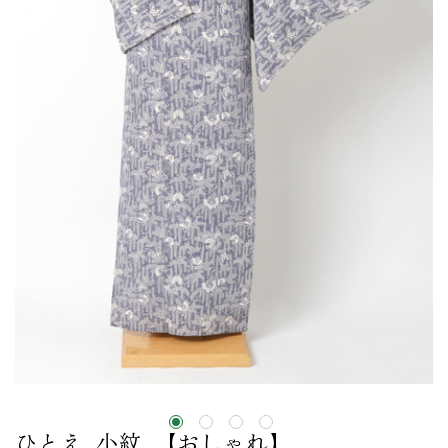
ひとえ_小紋_【おしゃれ】