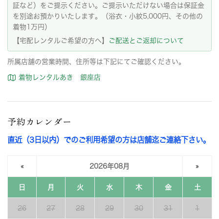
証など）をご提示ください。ご提示いただけない場合は保証金
を別途お預かりいたします。（浴衣・小紋5,000円、その他の
着物1万円）
【宅配レンタルご希望の方へ】
ご配送とご返却について
所属店舗の営業時間、住所等は下記にてご確認ください。
着物レンタルあき 銀座店
予約カレンダー
直近（3日以内）でのご利用希望の方は店舗迄ご連絡下さい。
«
2026年08月
»
日
月
火
水
木
金
土
26
27
28
29
30
31
1