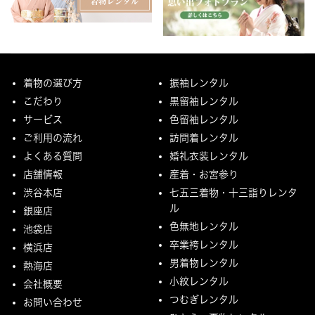
着物の選び方
振袖レンタル
こだわり
黒留袖レンタル
サービス
色留袖レンタル
ご利用の流れ
訪問着レンタル
よくある質問
婚礼衣装レンタル
店舗情報
産着・お宮参り
渋谷本店
七五三着物・十三詣りレンタ
ル
銀座店
色無地レンタル
池袋店
卒業袴レンタル
横浜店
男着物レンタル
熱海店
小紋レンタル
会社概要
つむぎレンタル
お問い合わせ