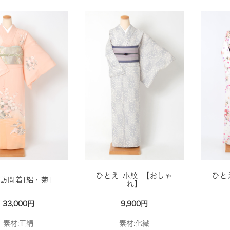
ひとえ_小紋_【おしゃ
ひと
訪問着[絽・菊]
れ】
33,000円
9,900円
素材:正絹
素材:化繊