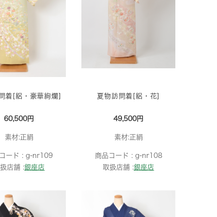
問着[絽・豪華絢爛]
夏物訪問着[絽・花]
60,500円
49,500円
素材:正絹
素材:正絹
コード :
g-nr109
商品コード :
g-nr108
扱店舗 :
銀座店
取扱店舗 :
銀座店