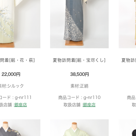
問着[絽・花・萩]
夏物訪問着[絽・宝尽くし]
夏物訪
22,000円
38,500円
素材:シルック
素材:正絹
コード :
g-nr111
商品コード :
g-nr110
商品
扱店舗 :
銀座店
取扱店舗 :
銀座店
取