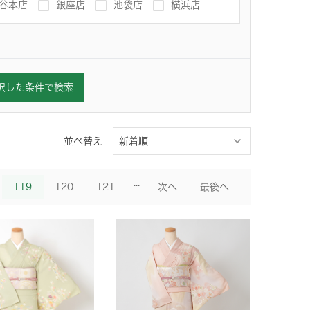
谷本店
銀座店
池袋店
横浜店
択した条件で検索
並べ替え
...
119
120
121
次へ
最後へ