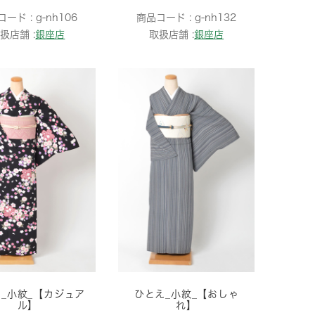
コード :
g-nh106
商品コード :
g-nh132
扱店舗 :
銀座店
取扱店舗 :
銀座店
_小紋_【カジュア
ひとえ_小紋_【おしゃ
ル】
れ】