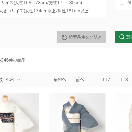
渋
Lサイズ(女性168-173cm/男性171-180cm)
大きいサイズ(女性174cm以上/男性181cm以上)
検索条件をクリア
選
4946
件
の商品
...
最初へ
前へ
117
118
数: