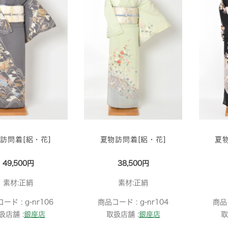
訪問着[絽・花]
夏物訪問着[絽・花]
夏
49,500円
38,500円
素材:正絹
素材:正絹
コード :
g-nr106
商品コード :
g-nr104
商品
扱店舗 :
銀座店
取扱店舗 :
銀座店
取