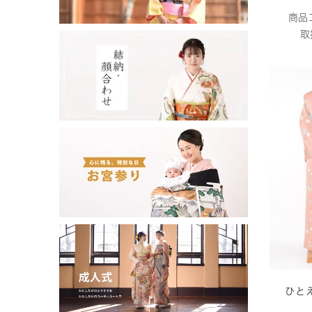
商品
取
ひと