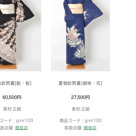
物訪問着[絽・桜]
夏物訪問着[紺地・花]
60,500円
27,500円
素材:正絹
素材:正絹
コード :
g-nr103
商品コード :
g-nr102
扱店舗 :
銀座店
取扱店舗 :
銀座店