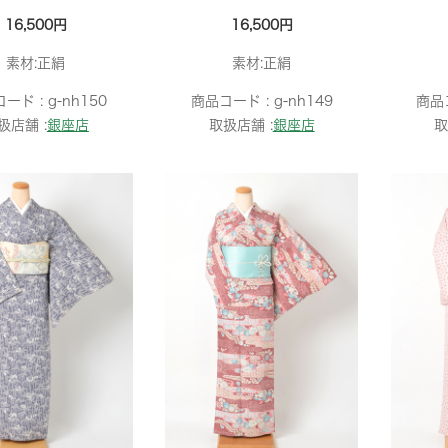
16,500円
16,500円
素材:正絹
素材:正絹
コード :
g-nh150
商品コード :
g-nh149
商品
扱店舗 :
銀座店
取扱店舗 :
銀座店
取