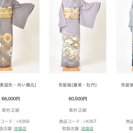
[素鼠色・向い鶴丸]
色留袖[藤紫・牡丹]
色留袖
66,000円
60,500円
素材:正絹
素材:正絹
コード :
i-it368
商品コード :
i-it367
商
扱店舗 :
池袋店
取扱店舗 :
池袋店
取