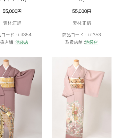
55,000円
55,000円
素材:正絹
素材:正絹
品コード :
i-it354
商品コード :
i-it353
扱店舗 :
池袋店
取扱店舗 :
池袋店