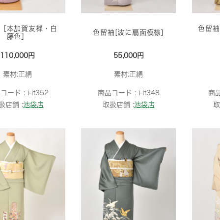
［本加賀友禅・白
色留袖
色留袖[波に扇面模様]
藤色］
110,000円
55,000円
素材:正絹
素材:正絹
コード :
i-it352
商品コード :
i-it348
商
扱店舗 :
池袋店
取扱店舗 :
池袋店
取