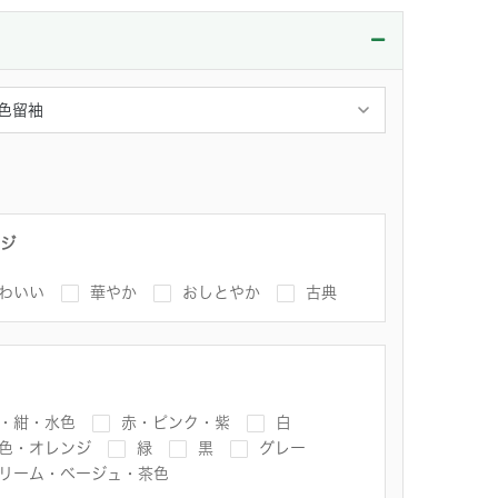
ジ
わいい
華やか
おしとやか
古典
・紺・水色
赤・ピンク・紫
白
色・オレンジ
緑
黒
グレー
リーム・ベージュ・茶色