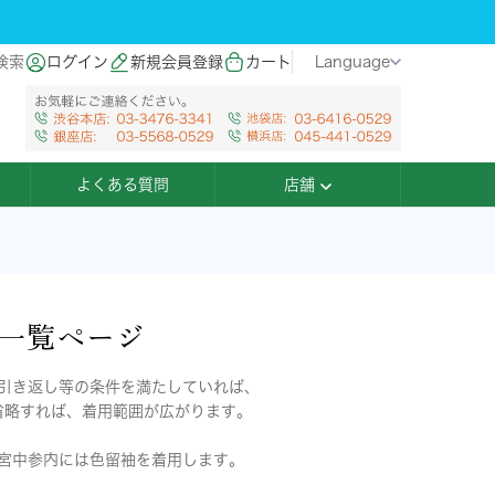
検索
ログイン
新規会員登録
カート
Language
よくある質問
店舗
品一覧ページ
引き返し等の条件を満たしていれば、
省略すれば、着用範囲が広がります。
宮中参内には色留袖を着用します。