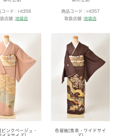
品コード :
i-it358
商品コード :
i-it357
扱店舗 :
池袋店
取扱店舗 :
池袋店
[ピンクベージュ・
色留袖[焦茶・ワイドサイ
ワイドサイズ]
ズ]