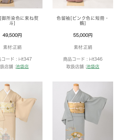
[御所染色に束ね熨
色留袖[ピンク色に短冊・
斗]
鶴]
49,500円
55,000円
素材:正絹
素材:正絹
品コード :
i-it347
商品コード :
i-it346
扱店舗 :
池袋店
取扱店舗 :
池袋店