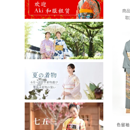
商品
取
色留