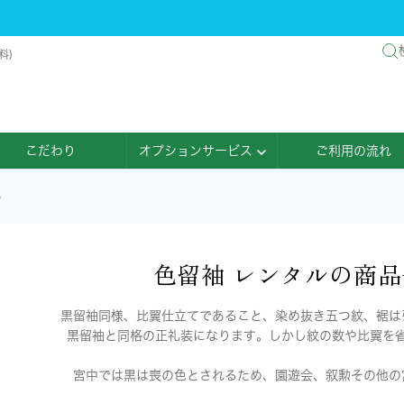
料)
こだわり
オプションサービス
ご利用の流れ
ル
色留袖 レンタルの商
黒留袖同様、比翼仕立てであること、染め抜き五つ紋、裾は
黒留袖と同格の正礼装になります。しかし紋の数や比翼を
宮中では黒は喪の色とされるため、園遊会、叙勲その他の