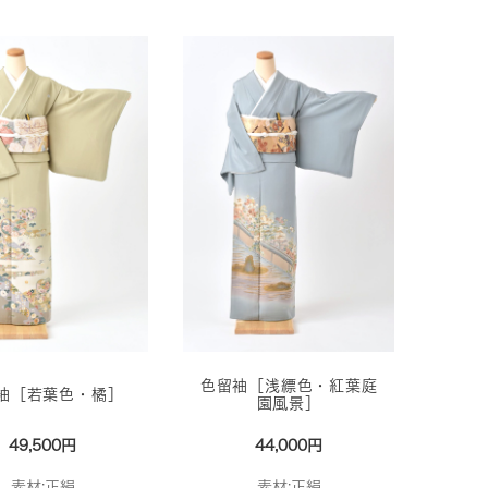
色留袖［浅縹色・紅葉庭
袖［若葉色・橘］
園風景］
49,500円
44,000円
素材:正絹
素材:正絹