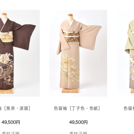
袖［焦茶・波頭］
色留袖［丁子色・色紙］
色留
49,500円
49,500円
素材:正絹
素材:正絹