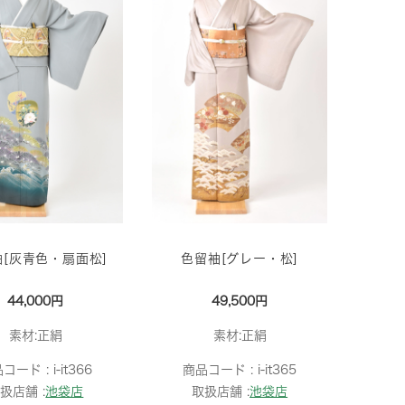
[灰青色・扇面松]
色留袖[グレー・松]
44,000円
49,500円
素材:正絹
素材:正絹
品コード :
i-it366
商品コード :
i-it365
扱店舗 :
池袋店
取扱店舗 :
池袋店