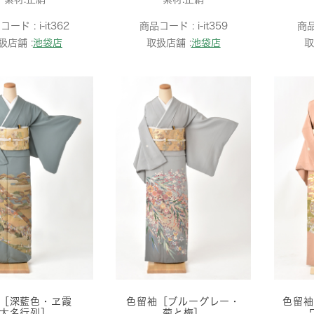
コード :
i-it362
商品コード :
i-it359
商
扱店舗 :
池袋店
取扱店舗 :
池袋店
取
袖［深藍色・ヱ霞
色留袖［ブルーグレー・
色留袖
大名行列］
菊と梅］