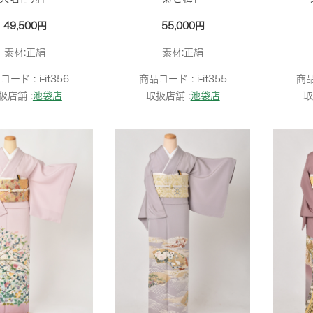
49,500円
55,000円
素材:正絹
素材:正絹
コード :
i-it356
商品コード :
i-it355
商
扱店舗 :
池袋店
取扱店舗 :
池袋店
取