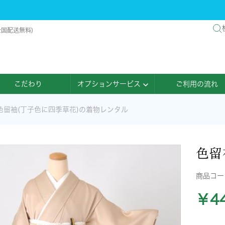
全国配送無料)
こだわり
オプションサービス
ご利用の流れ
色留袖(丁子色に四季草花)の着物レンタル
色留
商品コ
￥44