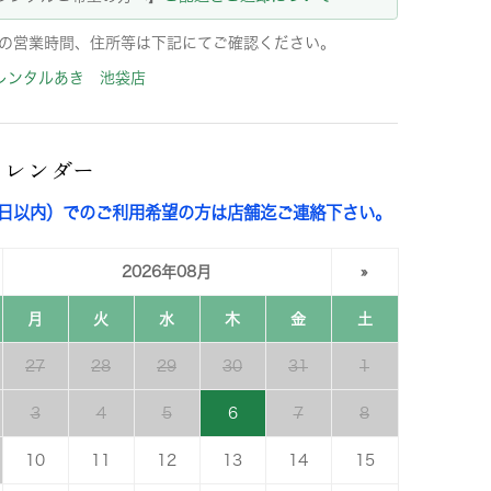
の営業時間、住所等は下記にてご確認ください。
レンタルあき 池袋店
カレンダー
3日以内）でのご利用希望の方は店舗迄ご連絡下さい。
2026年08月
»
月
火
水
木
金
土
27
28
29
30
31
1
3
4
5
6
7
8
10
11
12
13
14
15