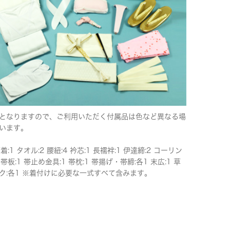
となりますので、ご利用いただく付属品は色など異なる場
います。
下着:1 タオル:2 腰紐:4 衿芯:1 長襦袢:1 伊達締:2 コーリン
 帯板:1 帯止め金具:1 帯枕:1 帯揚げ・帯締:各1 末広:1 草
ク:各1 ※着付けに必要な一式すべて含みます。