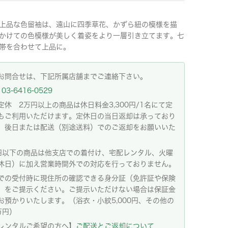
上品な色留袖は、遠山に四季草花、かずら紐の模様を描
かけての色模様が美しく着姿をより一層引き立てます。七
帯を合わせて上品に。
お問合せは、下記所属店舗までご連絡下さい。
03-6416-0529
定休 2万円以上の商品は休日料金3,300円/1名にて定
もご利用いただけます。定休日の当日返却は承っており
。後日または配送（別途送料）でのご返却をお願いいた
。
円以下の商品は他支店での着付け、宅配レンタル、火曜
休日）に加え営業時間外での対応を行っておりません。
での受付時に現住所の確認できる身分証（免許証や保険
）をご提示ください。ご提示いただけない場合は保証金
お預かりいたします。（浴衣・小紋5,000円、その他の
万円）
レンタルご希望の方へ】
ご配送とご返却について