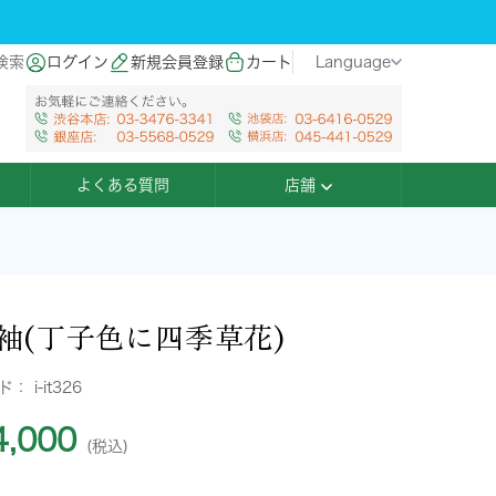
検索
ログイン
新規会員登録
カート
Language
よくある質問
店舗
袖(丁子色に四季草花)
ード：
i-it326
,000
(税込)