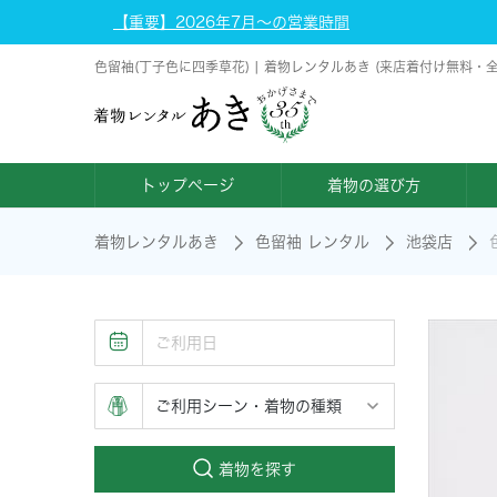
【重要】2026年7月～の営業時間
色留袖(丁子色に四季草花) | 着物レンタルあき (来店着付け無料・
トップページ
着物の選び方
着物レンタルあき
色留袖 レンタル
池袋店
着物を探す