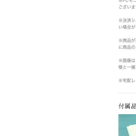
※PCモ
ございま
※決済シ
い場合が
※商品が
に商品の
※画像は
様と一緒
※宅配レ
付属