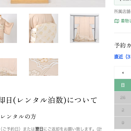
所属店舗
着物
予約
直近（
«
日
却日(レンタル泊数)について
26
2
店レンタルの方
9
（ご予約日）または
翌日
にご返却をお願い致します。(計