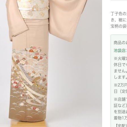
丁子色の
き、裾に
宝柄の袋
商品の
池袋店: 
※火曜
休日で
ません
します
※2万
日（定
※店舗
証など
を別途
着物1
【宅配