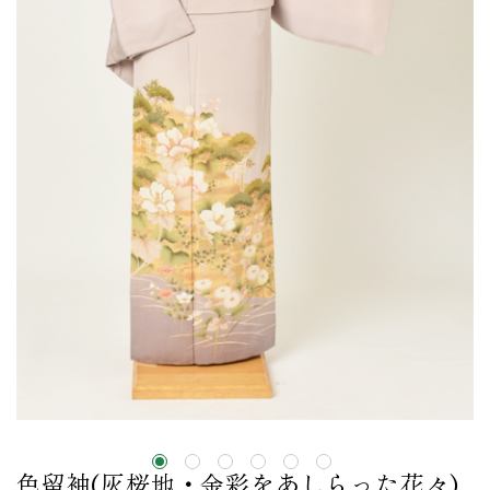
色留袖(灰桜地・金彩をあしらった花々)