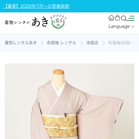
【重要】2026年7月～の営業時間
Language
着物レンタルあき
色留袖 レンタル
池袋店
色留袖(灰桜地・金彩をあしらった花々)の着物レンタル