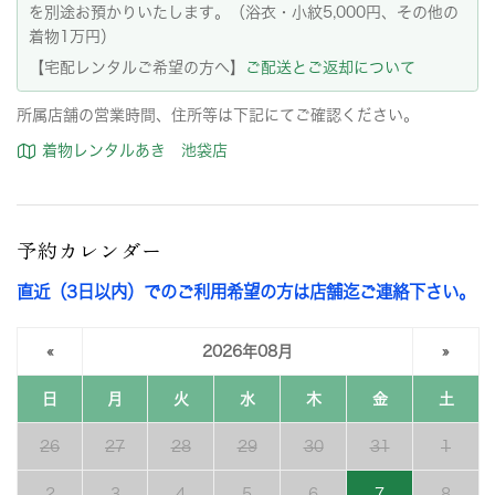
を別途お預かりいたします。（浴衣・小紋5,000円、その他の
着物1万円）
【宅配レンタルご希望の方へ】
ご配送とご返却について
所属店舗の営業時間、住所等は下記にてご確認ください。
着物レンタルあき 池袋店
予約カレンダー
直近（3日以内）でのご利用希望の方は店舗迄ご連絡下さい。
«
2026年08月
»
日
月
火
水
木
金
土
26
27
28
29
30
31
1
2
3
4
5
6
7
8