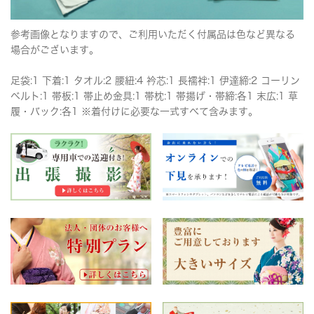
参考画像となりますので、ご利用いただく付属品は色など異なる
場合がございます。
足袋:1 下着:1 タオル:2 腰紐:4 衿芯:1 長襦袢:1 伊達締:2 コーリン
ベルト:1 帯板:1 帯止め金具:1 帯枕:1 帯揚げ・帯締:各1 末広:1 草
履・バック:各1 ※着付けに必要な一式すべて含みます。