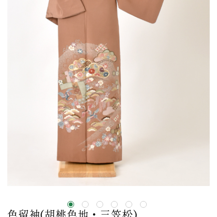
色留袖(胡桃色地・三笠松)