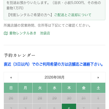
を別途お預かりいたします。（浴衣・小紋5,000円、その他の
着物1万円）
【宅配レンタルご希望の方へ】
ご配送とご返却について
所属店舗の営業時間、住所等は下記にてご確認ください。
着物レンタルあき 池袋店
予約カレンダー
直近（3日以内）でのご利用希望の方は店舗迄ご連絡下さい。
«
2026年08月
»
日
月
火
水
木
金
土
26
27
28
29
30
31
1
2
3
4
5
6
7
8