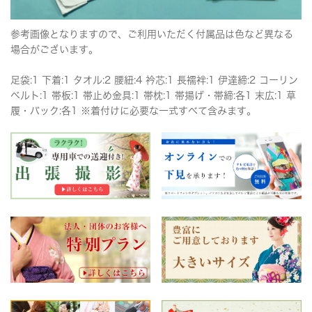
参考画像となりますので、ご利用いただく付属品は色など異なる
場合がございます。
足袋:1 下着:1 タオル:2 腰紐:4 衿芯:1 長襦袢:1 伊達締:2 コーリン
ベルト:1 帯板:1 帯止め金具:1 帯枕:1 帯揚げ・帯締:各1 末広:1 草
履・バック:各1 ※着付けに必要な一式すべて含みます。