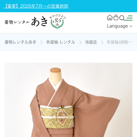
【重要】2026年7月～の営業時間
Language
着物レンタルあき
色留袖 レンタル
池袋店
色留袖(胡桃色地・三笠松)の着物レンタル