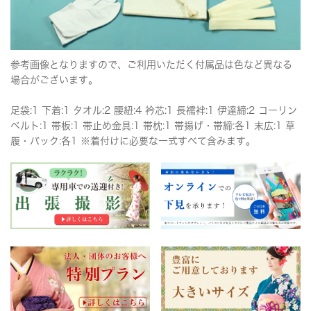
参考画像となりますので、ご利用いただく付属品は色など異なる
場合がございます。
足袋:1 下着:1 タオル:2 腰紐:4 衿芯:1 長襦袢:1 伊達締:2 コーリン
ベルト:1 帯板:1 帯止め金具:1 帯枕:1 帯揚げ・帯締:各1 末広:1 草
履・バック:各1 ※着付けに必要な一式すべて含みます。