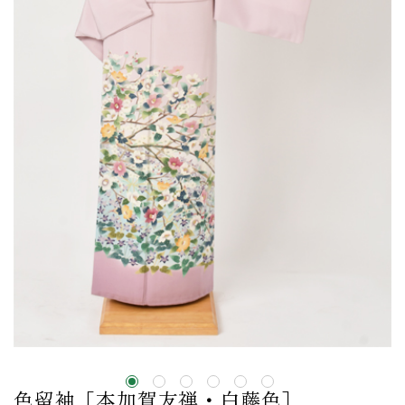
色留袖［本加賀友禅・白藤色］