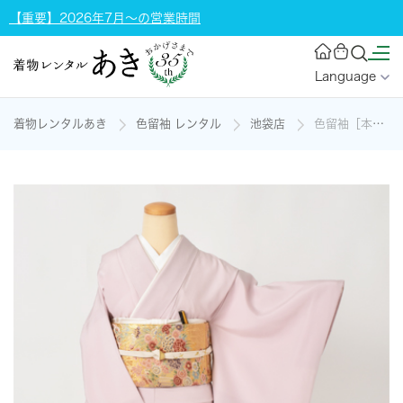
【重要】2026年7月～の営業時間
Language
着物レンタルあき
色留袖 レンタル
池袋店
色留袖［本加賀友禅・白藤色］の着物レンタル