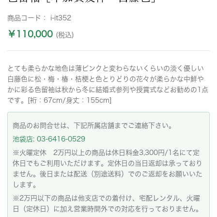
商品コード：
i-it352
￥110,000
(税込)
とても柔らかな地色は薄ピンクと変わらないくらいの淡く優しい
白藤色に松・梅・椿・桔梗と色とりどりの花々が柔らかな中鮮や
かに彩る色留袖は秋から冬に結婚式参列や授賞式などお勧めの1点
です。[裄：67cm/身丈：155cm]
商品のお問合せは、下記所属店舗までご連絡下さい。
池袋店: 03-6416-0529
※火曜定休 2万円以上の商品は休日料金3,300円/1名にて定
休日でもご利用いただけます。定休日の当日返却は承っており
ません。後日または配送（別途送料）でのご返却をお願いいた
します。
※2万円以下の商品は他支店での着付け、宅配レンタル、火曜
日（定休日）に加え営業時間外での対応を行っておりません。