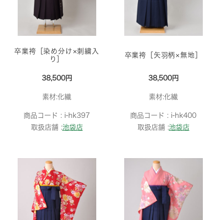
卒業袴［染め分け×刺繍入
卒業袴［矢羽柄×無地］
り］
38,500円
38,500円
素材:化繊
素材:化繊
商品コード :
i-hk397
商品コード :
i-hk400
取扱店舗 :
池袋店
取扱店舗 :
池袋店