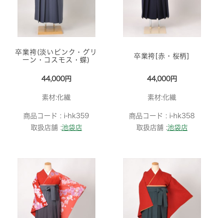
卒業袴(淡いピンク・グリ
卒業袴[赤・桜柄]
ーン・コスモス・蝶)
44,000円
44,000円
素材:化繊
素材:化繊
商品コード :
i-hk359
商品コード :
i-hk358
取扱店舗 :
池袋店
取扱店舗 :
池袋店