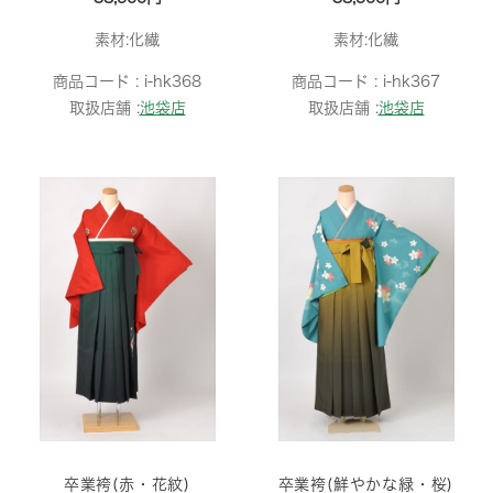
素材:化繊
素材:化繊
商品コード :
i-hk368
商品コード :
i-hk367
取扱店舗 :
池袋店
取扱店舗 :
池袋店
卒業袴(赤・花紋)
卒業袴(鮮やかな緑・桜)