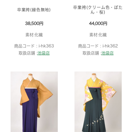
卒業袴(クリーム色・ぼた
卒業袴(緑色無地)
ん・桜)
38,500円
44,000円
素材:化繊
素材:化繊
商品コード :
i-hk363
商品コード :
i-hk362
取扱店舗 :
池袋店
取扱店舗 :
池袋店