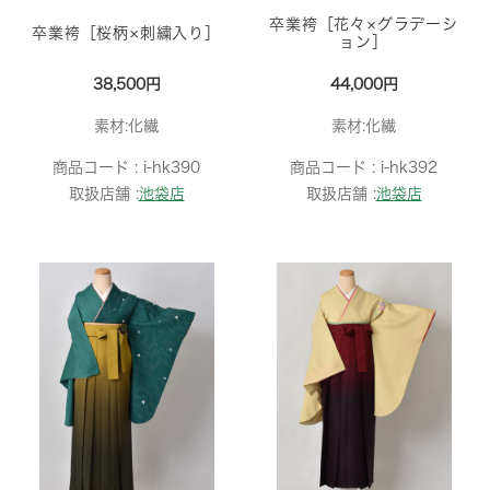
卒業袴［花々×グラデーシ
卒業袴［桜柄×刺繍入り］
ョン］
38,500円
44,000円
素材:化繊
素材:化繊
商品コード :
i-hk390
商品コード :
i-hk392
取扱店舗 :
池袋店
取扱店舗 :
池袋店