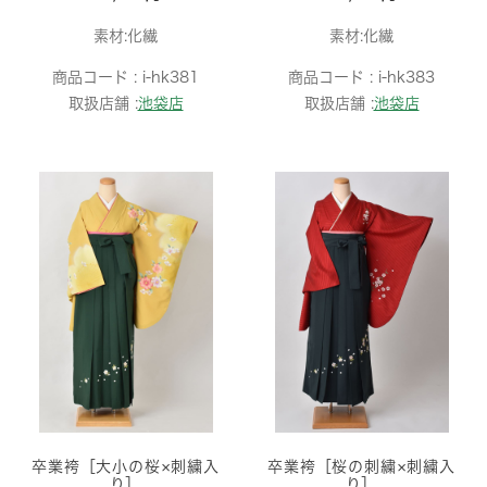
素材:化繊
素材:化繊
商品コード :
i-hk381
商品コード :
i-hk383
取扱店舗 :
池袋店
取扱店舗 :
池袋店
卒業袴［大小の桜×刺繍入
卒業袴［桜の刺繍×刺繍入
り］
り］