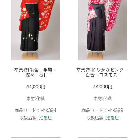
卒業袴[朱色・手鞠・
卒業袴[鮮やかなピンク・
蝶々・桜]
百合・コスモス]
44,000円
44,000円
素材:化繊
素材:化繊
商品コード :
i-hk394
商品コード :
i-hk399
取扱店舗 :
池袋店
取扱店舗 :
池袋店