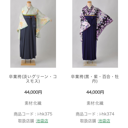
卒業袴(淡いグリーン・コ
卒業袴(黒・紫・百合・牡
スモス)
丹)
44,000円
44,000円
素材:化繊
素材:化繊
商品コード :
i-hk375
商品コード :
i-hk374
取扱店舗 :
池袋店
取扱店舗 :
池袋店