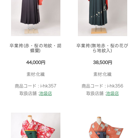
卒業袴(赤・桜の地紋・胡
卒業袴(無地赤・桜の花び
蝶蘭)
ら地紋入)
44,000円
38,500円
素材:化繊
素材:化繊
商品コード :
i-hk357
商品コード :
i-hk356
取扱店舗 :
池袋店
取扱店舗 :
池袋店