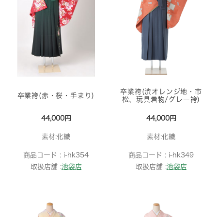
卒業袴(渋オレンジ地・市
卒業袴(赤・桜・手まり)
松、玩具着物/グレー袴)
44,000円
44,000円
素材:化繊
素材:化繊
商品コード :
i-hk354
商品コード :
i-hk349
取扱店舗 :
池袋店
取扱店舗 :
池袋店