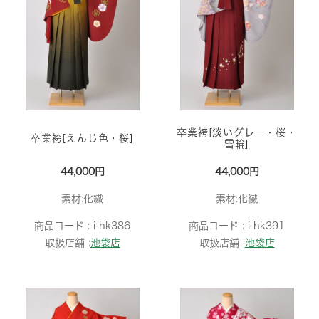
卒業袴[淡いグレー・桜・
卒業袴[えんじ色・桜]
雪輪]
44,000円
44,000円
素材:化繊
素材:化繊
商品コード :
i-hk386
商品コード :
i-hk391
取扱店舗 :
池袋店
取扱店舗 :
池袋店