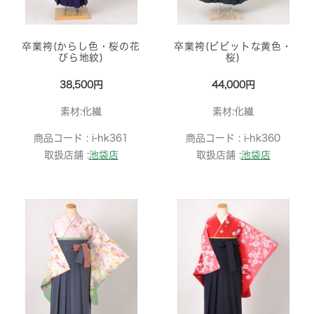
卒業袴(からし色・桜の花
卒業袴(ビビットな黄色・
びら地紋)
桜)
38,500円
44,000円
素材:化繊
素材:化繊
商品コード :
i-hk361
商品コード :
i-hk360
取扱店舗 :
池袋店
取扱店舗 :
池袋店