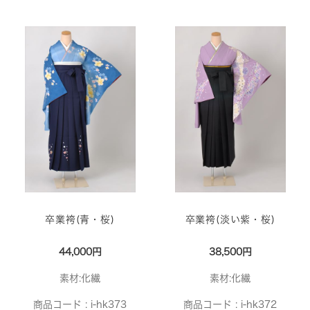
卒業袴(青・桜)
卒業袴(淡い紫・桜)
44,000円
38,500円
素材:化繊
素材:化繊
商品コード :
i-hk373
商品コード :
i-hk372