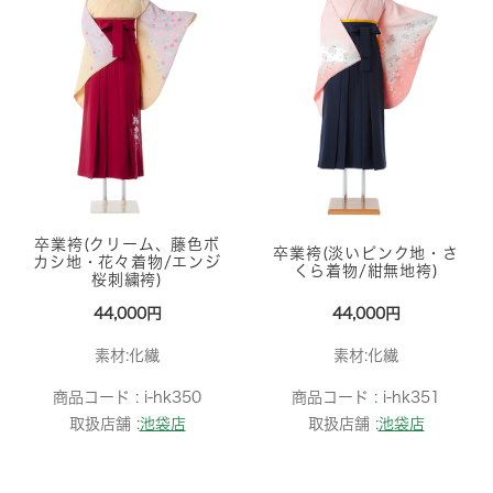
卒業袴(クリーム、藤色ボ
卒業袴(淡いピンク地・さ
カシ地・花々着物/エンジ
くら着物/紺無地袴)
桜刺繍袴)
44,000円
44,000円
素材:化繊
素材:化繊
商品コード :
i-hk350
商品コード :
i-hk351
取扱店舗 :
池袋店
取扱店舗 :
池袋店