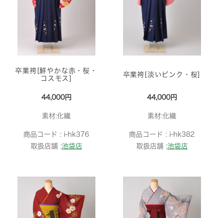
卒業袴[鮮やかな赤・桜・
卒業袴[淡いピンク・桜]
コスモス]
44,000円
44,000円
素材:化繊
素材:化繊
商品コード :
i-hk376
商品コード :
i-hk382
取扱店舗 :
池袋店
取扱店舗 :
池袋店