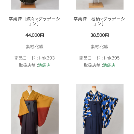
卒業袴［蝶々×グラデーシ
卒業袴［桜柄×グラデーシ
ョン］
ョン］
44,000円
38,500円
素材:化繊
素材:化繊
商品コード :
i-hk393
商品コード :
i-hk395
取扱店舗 :
池袋店
取扱店舗 :
池袋店