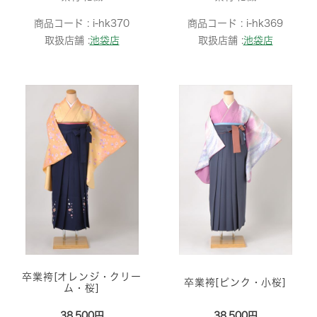
商品コード :
i-hk370
商品コード :
i-hk369
取扱店舗 :
池袋店
取扱店舗 :
池袋店
卒業袴[オレンジ・クリー
卒業袴[ピンク・小桜]
ム・桜]
38,500円
38,500円