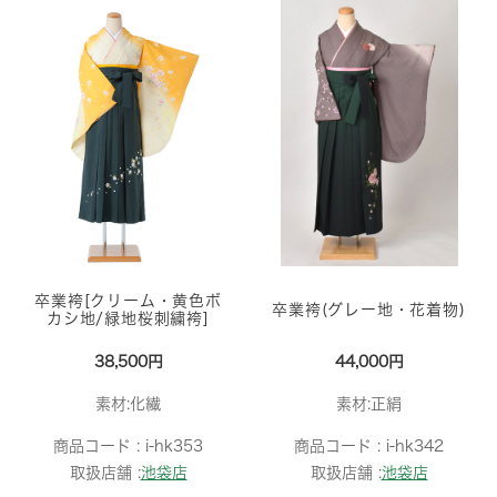
卒業袴[クリーム・黄色ボ
卒業袴(グレー地・花着物)
カシ地/緑地桜刺繍袴]
38,500円
44,000円
素材:化繊
素材:正絹
商品コード :
i-hk353
商品コード :
i-hk342
取扱店舗 :
池袋店
取扱店舗 :
池袋店