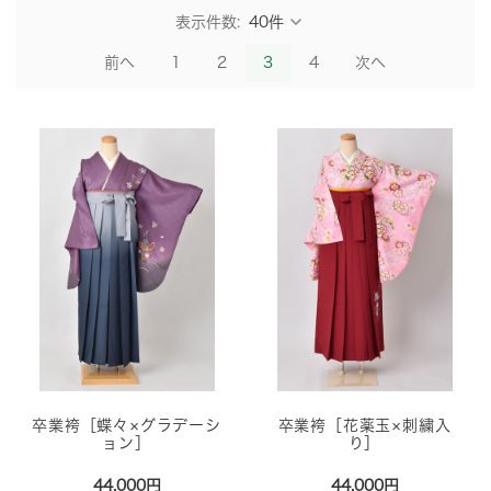
表示件数:
前へ
1
2
3
4
次へ
卒業袴［蝶々×グラデーシ
卒業袴［花薬玉×刺繍入
ョン］
り］
44,000円
44,000円