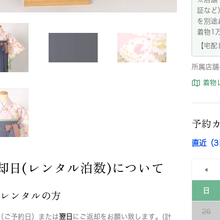
証など
を別途
着物1
【宅配
所属店舗
着物
予約
直近（
却日(レンタル泊数)について
«
日
店レンタルの方
26
（ご予約日）または
翌日
にご返却をお願い致します。(計