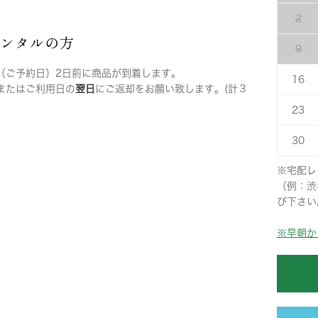
2
レンタルの方
9
（ご予約日）2日前に商品が到着します。
16
またはご利用日の
翌日
にご返却をお願い致します。(計３
23
30
※宅配レ
（例：渋
び下さい
※早朝か