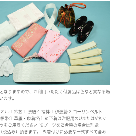
となりますので、ご利用いただく付属品は色など異なる場
います。
タオル:1 衿芯:1 腰紐:4 襦袢:1 伊達締:2 コーリンベルト:1
半幅帯:1 草履・巾着:各1 ※下着は洋服用のUまたはVネッ
ツをご用意ください ※ブーツをご希望の場合は別途
00（税込み）頂きます。 ※着付けに必要な一式すべて含み