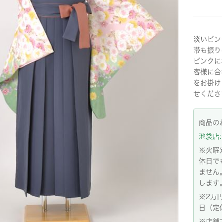
淡いピン
帯も振り
ピンクに
客様に合
をお掛け
せくださ
商品の
池袋店: 
※火曜
休日で
ません
します
※2万
日（定
※店舗