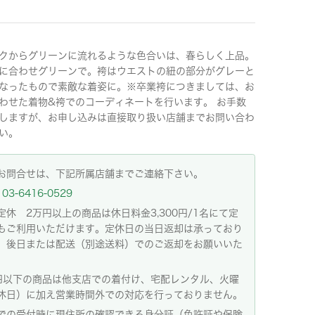
クからグリーンに流れるような色合いは、春らしく上品。
に合わせグリーンで。袴はウエストの紐の部分がグレーと
なったもので素敵な着姿に。※卒業袴につきましては、お
わせた着物&袴でのコーディネートを行います。 お手数
しますが、お申し込みは直接取り扱い店舗までお問い合わ
い。
お問合せは、下記所属店舗までご連絡下さい。
03-6416-0529
定休 2万円以上の商品は休日料金3,300円/1名にて定
もご利用いただけます。定休日の当日返却は承っており
。後日または配送（別途送料）でのご返却をお願いいた
。
円以下の商品は他支店での着付け、宅配レンタル、火曜
休日）に加え営業時間外での対応を行っておりません。
での受付時に現住所の確認できる身分証（免許証や保険