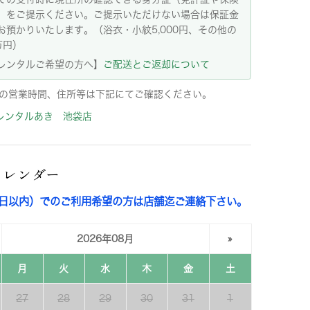
）をご提示ください。ご提示いただけない場合は保証金
お預かりいたします。（浴衣・小紋5,000円、その他の
万円）
レンタルご希望の方へ】
ご配送とご返却について
の営業時間、住所等は下記にてご確認ください。
レンタルあき 池袋店
カレンダー
3日以内）でのご利用希望の方は店舗迄ご連絡下さい。
2026年08月
»
月
火
水
木
金
土
27
28
29
30
31
1