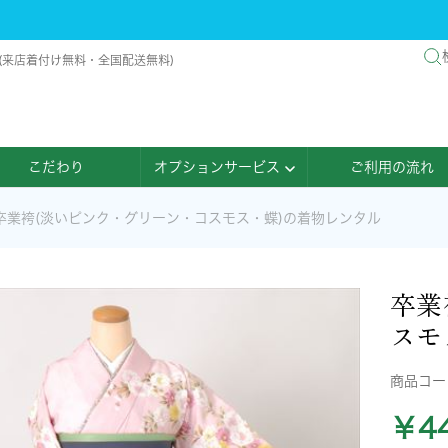
 (来店着付け無料・全国配送無料)
こだわり
オプションサービス
ご利用の流れ
卒業袴(淡いピンク・グリーン・コスモス・蝶)の着物レンタル
卒業
スモ
商品コ
￥44