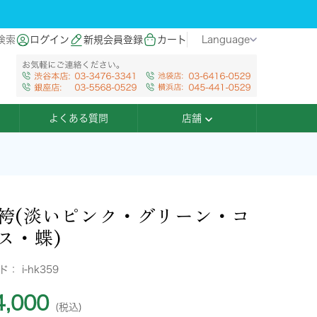
検索
ログイン
新規会員登録
カート
Language
よくある質問
店舗
袴(淡いピンク・グリーン・コ
ス・蝶)
ード：
i-hk359
,000
(税込)