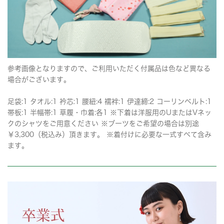
参考画像となりますので、ご利用いただく付属品は色など異なる
場合がございます。
足袋:1 タオル:1 衿芯:1 腰紐:4 襦袢:1 伊達締:2 コーリンベルト:1
帯板:1 半幅帯:1 草履・巾着:各1 ※下着は洋服用のUまたはVネッ
クのシャツをご用意ください ※ブーツをご希望の場合は別途
￥3,300（税込み）頂きます。 ※着付けに必要な一式すべて含み
ます。