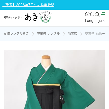
【重要】2026年7月～の営業時間
Language
着物レンタルあき
卒業袴 レンタル
池袋店
卒業袴(緑色無地)の着物レンタル