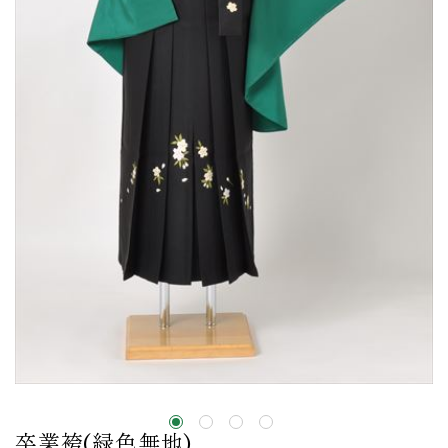
卒業袴(緑色無地)