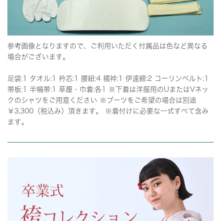
参考画像となりますので、ご利用いただく付属品は色など異なる
場合がございます。
足袋:1 タオル:1 衿芯:1 腰紐:4 襦袢:1 伊達締:2 コーリンベルト:1
帯板:1 半幅帯:1 草履・巾着:各1 ※下着は洋服用のUまたはVネッ
クのシャツをご用意ください ※ブーツをご希望の場合は別途
￥3,300（税込み）頂きます。 ※着付けに必要な一式すべて含み
ます。