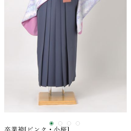
卒業袴[ピンク・小桜]