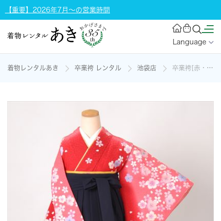
【重要】2026年7月～の営業時間
Language
着物レンタルあき
卒業袴 レンタル
池袋店
卒業袴[赤・桜柄]の着物レンタル