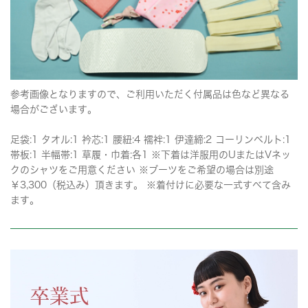
参考画像となりますので、ご利用いただく付属品は色など異なる
場合がございます。
足袋:1 タオル:1 衿芯:1 腰紐:4 襦袢:1 伊達締:2 コーリンベルト:1
帯板:1 半幅帯:1 草履・巾着:各1 ※下着は洋服用のUまたはVネッ
クのシャツをご用意ください ※ブーツをご希望の場合は別途
￥3,300（税込み）頂きます。 ※着付けに必要な一式すべて含み
ます。