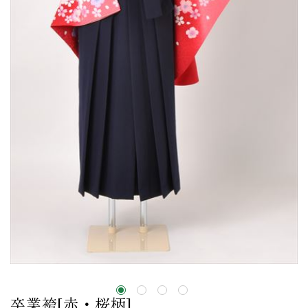
卒業袴[赤・桜柄]